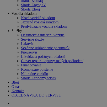
Škoda Kodiaq
Škoda Enyaq iV
Škoda Elroq
Vozidlá skladom
Nové vozidlá skladom
Jazdené vozidlá skladom
Predvádzacie vozidlá skladom
Služby
Dezinfekcia interiéru vozidla
Servisné služby
Lakovňa
Sezónne uskladnenie pneumatík
Pneuservis
Likvidácia poistných udalostí
Clever repair – opravy malých poškodení
Financovanie
Komplexné poistenie
Náhradné vozidlo
Škoda Economy servis
Blog
O nás
Kontakt
OBJEDNÁVKA DO SERVISU
search