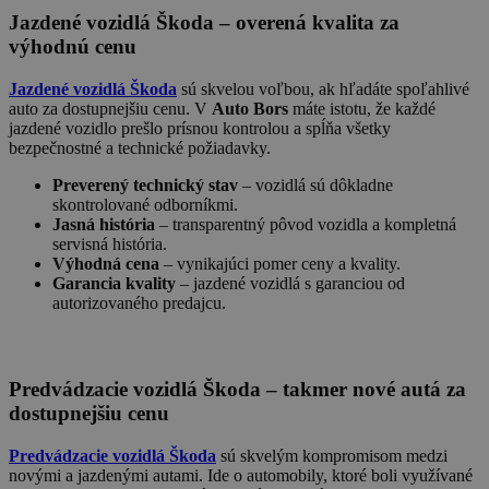
Jazdené vozidlá Škoda – overená kvalita za
výhodnú cenu
Jazdené vozidlá Škoda
sú skvelou voľbou, ak hľadáte spoľahlivé
auto za dostupnejšiu cenu. V
Auto Bors
máte istotu, že každé
jazdené vozidlo prešlo prísnou kontrolou a spĺňa všetky
bezpečnostné a technické požiadavky.
Preverený technický stav
– vozidlá sú dôkladne
skontrolované odborníkmi.
Jasná história
– transparentný pôvod vozidla a kompletná
servisná história.
Výhodná cena
– vynikajúci pomer ceny a kvality.
Garancia kvality
– jazdené vozidlá s garanciou od
autorizovaného predajcu.
Predvádzacie vozidlá Škoda – takmer nové autá za
dostupnejšiu cenu
Predvádzacie vozidlá Škoda
sú skvelým kompromisom medzi
novými a jazdenými autami. Ide o automobily, ktoré boli využívané