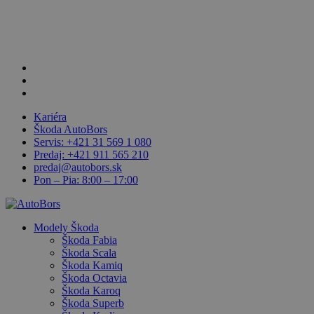
Skip
to
Close
main
Menu
content
facebook
linkedin
youtube
Kariéra
Škoda AutoBors
Servis: +421 31 569 1 080
Predaj: +421 911 565 210
predaj@autobors.sk
Pon – Pia: 8:00 – 17:00
search
Menu
Modely Škoda
Škoda Fabia
Škoda Scala
Škoda Kamiq
Škoda Octavia
Škoda Karoq
Škoda Superb