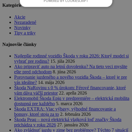
POWERED BY COOKIESCRIPT
Kategórie
Akcie
Nezaradené
Novinky
Tipy a triky
Najnovšie články
Najlepšie rodinné vozidlo Škoda v roku 2026: Ktorý model si
vybrať pre rodinu?
15. júla 2026
Ako pripraviť auto na letnú dovolenku? Na tieto veci myslite
ešte pred odchodom
8. júna 2026
Porovnanie jazdeného a nového vozidla Škoda – ktoré je pre
vás ideálne?
14. mája 2026
Škoda NaRovinu s 0 % úrokom: Férové financovanie, ktoré
vám dáva väčší priestor
22. apríla 2026
Elektromobil Škoda Epiq v predpremiére – elektrická mobilita
dostupná pre každého
5. marca 2026
Škoda EXTRA: Viac výbavy, výhodné financovanie a
bonusy, ktoré stoja za to
2. februára 2026
Škoda Peaq – nová elektrická vlajková loď značky Škoda
prichádza v roku 2026
27. januára 2026
Ako zvládnuť jazdu v zime bez problémov? Týchto 7 situácií