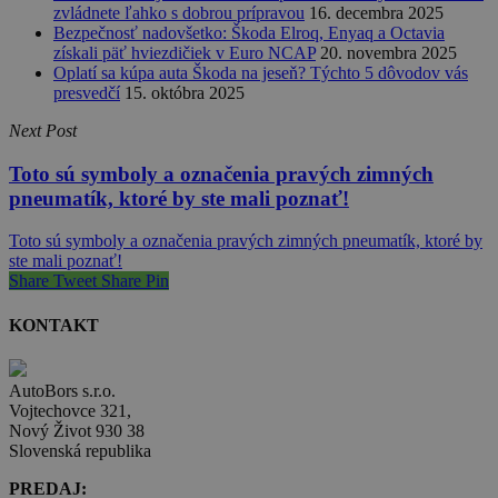
zvládnete ľahko s dobrou prípravou
16. decembra 2025
Bezpečnosť nadovšetko: Škoda Elroq, Enyaq a Octavia
získali päť hviezdičiek v Euro NCAP
20. novembra 2025
Oplatí sa kúpa auta Škoda na jeseň? Týchto 5 dôvodov vás
presvedčí
15. októbra 2025
Next Post
Toto sú symboly a označenia pravých zimných
pneumatík, ktoré by ste mali poznať!
Toto sú symboly a označenia pravých zimných pneumatík, ktoré by
ste mali poznať!
Share
Tweet
Share
Pin
KONTAKT
AutoBors s.r.o.
Vojtechovce 321,
Nový Život 930 38
Slovenská republika
PREDAJ: