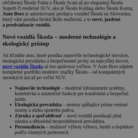
obľúbenej Škody Fabia a Škody Scala až po elegantnú Škodu
Superb či moderné SUV, ako je Škoda Kodiaq alebo Škoda Karoq.
Auto Bors
je autorizovaný predajca vozidiel Škoda na Slovensku,
ktorý vám ponúka širokú škálu možností, a to
nové, jazdené
a predvádzacie vozidlá
.
Nové vozidlá Škoda – moderné technológie a
ekologický prístup
Ak hľadáte auto, ktoré ponúka najnovšie technologické inovácie,
ekologickú prevádzku a bezpečnostné prvky na najvyššej úrovni,
nové vozidlá Škoda
sú tou správnou voľbou. V Auto Bors nájdete
kompletné portfólio modelov značky Škoda – od kompaktných
mestských áut až po veľké SUV.
Najnovšie technológie
– moderné infotainment systémy,
konektivita a asistenčné funkcie pre komfortnú a bezpečnú
jazdu.
Ekologická prevádzka
– motory spĺňajúce prísne emisné
normy a nízku spotrebu paliva.
Záruka a spoľahlivosť
– nové vozidlá ponúkajú plnú
záruku a dlhodobú bezproblémovú prevádzku.
Personalizácia
– možnosť výberu výbavy, farieb a doplnkov
podľa vlastných preferencií.