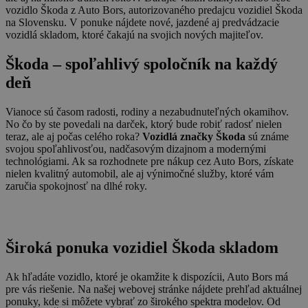
vozidlo Škoda z Auto Bors, autorizovaného predajcu vozidiel Škoda
na Slovensku. V ponuke nájdete nové, jazdené aj predvádzacie
vozidlá skladom, ktoré čakajú na svojich nových majiteľov.
Škoda – spoľahlivý spoločník na každý
deň
Vianoce sú časom radosti, rodiny a nezabudnuteľných okamihov.
No čo by ste povedali na darček, ktorý bude robiť radosť nielen
teraz, ale aj počas celého roka?
Vozidlá značky Škoda
sú známe
svojou spoľahlivosťou, nadčasovým dizajnom a modernými
technológiami. Ak sa rozhodnete pre nákup cez Auto Bors, získate
nielen kvalitný automobil, ale aj výnimočné služby, ktoré vám
zaručia spokojnosť na dlhé roky.
Široká ponuka vozidiel Škoda skladom
Ak hľadáte vozidlo, ktoré je okamžite k dispozícii, Auto Bors má
pre vás riešenie. Na našej webovej stránke nájdete prehľad aktuálnej
ponuky, kde si môžete vybrať zo širokého spektra modelov. Od