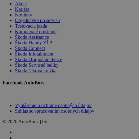
Akcie
Kariéra
Novinky
Objednávka do servisu
Testovacia jazda
Komplexné poistenie
Škoda Assistance
Škoda Handy ZŤP
Škoda Connect
Škoda Infotainment
Škoda Originálne dielce
Škoda Servisné balíky
Škoda šeková knižka
Facebook AutoBors
Vyhlásenie o ochrane osobných údajov
Súhlas so spracovaním osobných údajov
© 2026 AutoBors. | by
HARTON
facebook
linkedin