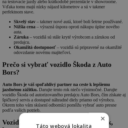
na testovacie jazdy alebo krátkodobé prezentácie v showroome.
Vďaka tomu majú nízky nájazd kilometrov a sú v takmer
perfektnom stave.
Skvelý stav
– takmer nové autá, ktoré boli šetrne používané.
Nižšia cena
– výrazná úspora oproti nákupu úplne nového
auta.
Záruka
– vozidlá sú stále kryté výrobcom a zárukou od
predajcu.
Okamžitá dostupnosť
– vozidlá sú pripravené na okamžité
odovzdanie novému majiteľovi.
Prečo si vybrať vozidlo Škoda z Auto
Bors?
Auto Bors je váš spoľahlivý partner na ceste k lepšiemu
jazdnému zážitku.
Darujte tento rok niečo výnimočné. Darujte
vozidlo Škoda od autorizovaného predajcu Auto Bors, čím získate aj
špičkový servis a dostupné náhradné diely priamo od výrobcu.
Okrem toho vám skúsení odborníci pomôžu vybrať auto presne
podľa vašich potrieb.
×
Vozidlo Škoda od Auto Bors – darček,
Táto webová lokalita