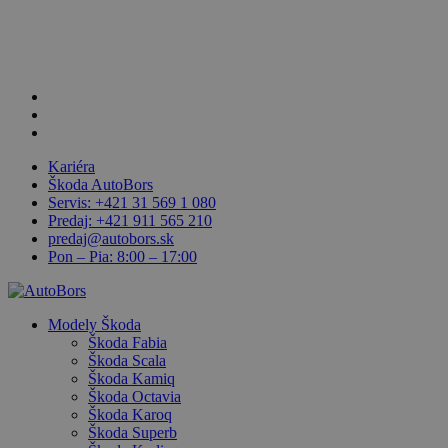
Skip
to
main
content
facebook
linkedin
youtube
Kariéra
Škoda AutoBors
Servis: +421 31 569 1 080
Predaj: +421 911 565 210
predaj@autobors.sk
Pon – Pia: 8:00 – 17:00
search
Menu
Modely Škoda
Škoda Fabia
Škoda Scala
Škoda Kamiq
Škoda Octavia
Škoda Karoq
Škoda Superb