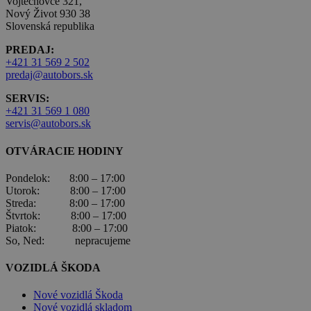
Vojtechovce 321,
Nový Život 930 38
Slovenská republika
PREDAJ:
+421 31 569 2 502
predaj@autobors.sk
SERVIS:
+421 31 569 1 080
servis@autobors.sk
OTVÁRACIE HODINY
Pondelok: 8:00 – 17:00
Utorok: 8:00 – 17:00
Streda: 8:00 – 17:00
Štvrtok: 8:00 – 17:00
Piatok: 8:00 – 17:00
So, Ned: nepracujeme
VOZIDLÁ ŠKODA
Nové vozidlá Škoda
Nové vozidlá skladom