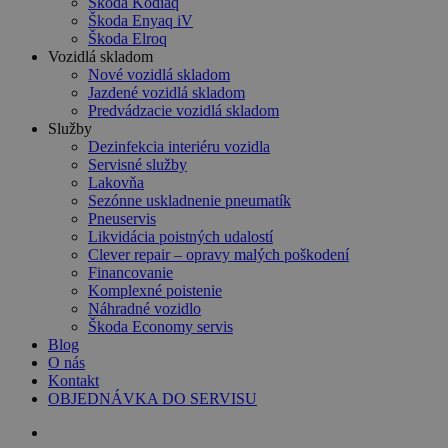
Škoda Kodiaq
Škoda Enyaq iV
Škoda Elroq
Vozidlá skladom
Nové vozidlá skladom
Jazdené vozidlá skladom
Predvádzacie vozidlá skladom
Služby
Dezinfekcia interiéru vozidla
Servisné služby
Lakovňa
Sezónne uskladnenie pneumatík
Pneuservis
Likvidácia poistných udalostí
Clever repair – opravy malých poškodení
Financovanie
Komplexné poistenie
Náhradné vozidlo
Škoda Economy servis
Blog
O nás
Kontakt
OBJEDNÁVKA DO SERVISU
search