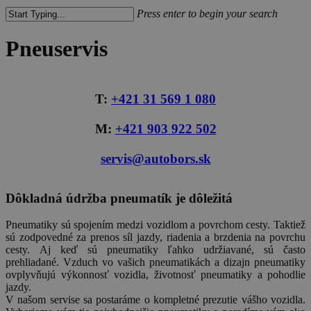
Press enter to begin your search
Close
Search
Pneuservis
T:
+421 31 569 1 080
M:
+421 903 922 502
servis@autobors.sk
Dôkladná údržba pneumatík je dôležitá
Pneumatiky sú spojením medzi vozidlom a povrchom cesty.
Taktiež
sú zodpovedné za prenos síl jazdy, riadenia a brzdenia na povrchu
cesty.
Aj keď sú pneumatiky ľahko udržiavané, sú často
prehliadané.
Vzduch vo vašich pneumatikách a dizajn pneumatiky
ovplyvňujú výkonnosť vozidla, životnosť pneumatiky a pohodlie
jazdy.
V našom servise sa postaráme o kompletné prezutie vášho vozidla.