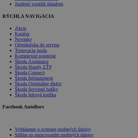
Jazdené vozidlá skladom
RÝCHLA NAVIGÁCIA
Akcie
Kariéra
Novinky
Objednávka do servisu
Testovacia jazda
Komplexné poistenie
Škoda Assistance
Škoda Handy ZŤP
Škoda Connect
Škoda Infotainment
Škoda Originálne dielce
Škoda Servisné balíky
Škoda šeková knižka
Facebook AutoBors
Vyhlásenie o ochrane osobných údajov
Súhlas so spracovaním osobných údajov