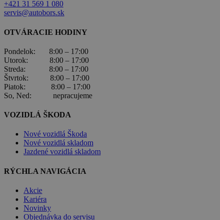
+421 31 569 1 080
servis@autobors.sk
OTVÁRACIE HODINY
Pondelok: 8:00 – 17:00
Utorok: 8:00 – 17:00
Streda: 8:00 – 17:00
Štvrtok: 8:00 – 17:00
Piatok: 8:00 – 17:00
So, Ned: nepracujeme
VOZIDLÁ ŠKODA
Nové vozidlá Škoda
Nové vozidlá skladom
Jazdené vozidlá skladom
RÝCHLA NAVIGÁCIA
Akcie
Kariéra
Novinky
Objednávka do servisu