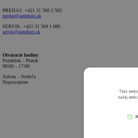
PREDAJ:
+421 31 569 2 502
predaj@autobors.sk
SERVIS:
+421 31 569 1 080
servis@autobors.sk
Otváracie hodiny
Pondelok – Piatok
08:00 – 17:00
Sobota – Nedeľa
Nepracujeme
Táto webo
našej webo