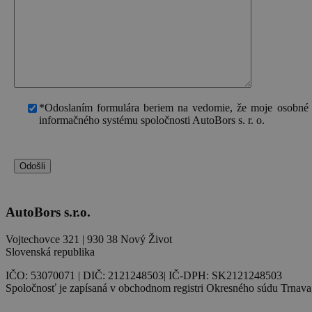
*Odoslaním formulára beriem na vedomie, že moje osobné 
informačného systému spoločnosti AutoBors s. r. o.
AutoBors s.r.o.
Vojtechovce 321 | 930 38 Nový Život
Slovenská republika
IČO: 53070071 | DIČ: 2121248503| IČ-DPH: SK2121248503
Spoločnosť je zapísaná v obchodnom registri Okresného súdu Trnava,