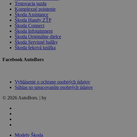
Testovacia jazda
Komplexné poistenie
Škoda Assistance
Škoda Handy ZŤP
Škoda Connect
Škoda Infotainment
Škoda Originálne dielce
Škoda Servisné balíky
Škoda šeková knižka
Facebook AutoBors
Vyhlásenie o ochrane osobných údajov
Súhlas so spracovaním osobných údajov
© 2026 AutoBors. | by
HARTON
facebook
linkedin
youtube
instagram
Close
Modely Škoda