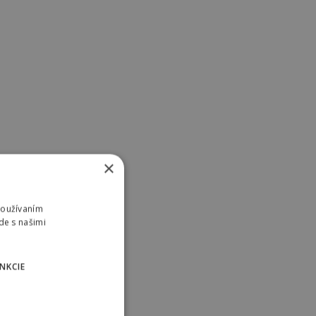
×
Používaním
de s našimi
NKCIE