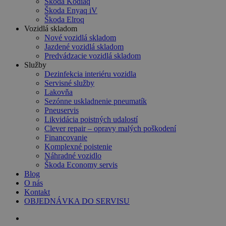
Škoda Kodiaq
Škoda Enyaq iV
Škoda Elroq
Vozidlá skladom
Nové vozidlá skladom
Jazdené vozidlá skladom
Predvádzacie vozidlá skladom
Služby
Dezinfekcia interiéru vozidla
Servisné služby
Lakovňa
Sezónne uskladnenie pneumatík
Pneuservis
Likvidácia poistných udalostí
Clever repair – opravy malých poškodení
Financovanie
Komplexné poistenie
Náhradné vozidlo
Škoda Economy servis
Blog
O nás
Kontakt
OBJEDNÁVKA DO SERVISU
search