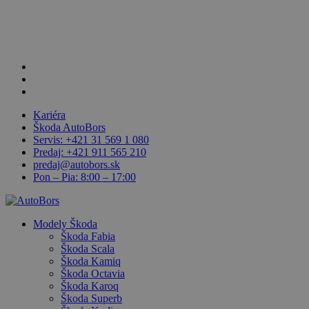
Skip
to
main
content
facebook
linkedin
youtube
Kariéra
Škoda AutoBors
Servis: +421 31 569 1 080
Predaj: +421 911 565 210
predaj@autobors.sk
Pon – Pia: 8:00 – 17:00
search
Menu
Modely Škoda
Škoda Fabia
Škoda Scala
Škoda Kamiq
Škoda Octavia
Škoda Karoq
Škoda Superb