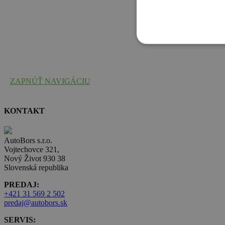
ZAPNÚŤ NAVIGÁCIU
KONTAKT
AutoBors s.r.o.
Vojtechovce 321,
Nový Život 930 38
Slovenská republika
PREDAJ:
+421 31 569 2 502
predaj@autobors.sk
SERVIS: