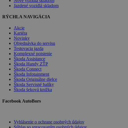
Nové vozidlá skladom
Jazdené vozidlá skladom
RÝCHLA NAVIGÁCIA
Akcie
Kariéra
Novinky
Objednávka do servisu
Testovacia jazda
Komplexné poistenie
Škoda Assistance
Škoda Handy ZŤP
Škoda Connect
Škoda Infotainment
Škoda Originálne dielce
Škoda Servisné balíky
Škoda šeková knižka
Facebook AutoBors
Vyhlásenie o ochrane osobných údajov
Súhlas so spracovaním osobných údajov