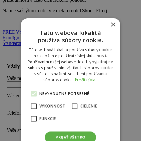
Nabite sa štýlom a objavte elektromobil Škoda Elroq.
×
Táto webová lokalita
PREDVÁZDACIA JAZDA
Konfigurátor Škoda
používa súbory cookie.
Štandardný cenník
Táto webová lokalita používa súbory cookie
na zlepšenie používateľskej skúsenosti.
Používaním našej webovej lokality vyjadrujete
Vždy najlepšia ponuka
súhlas s používaním všetkých súborov cookie
v súlade s našimi zásadami používania
Vaše meno (povinné)
súborov cookie.
Prečítať viac
NEVYHNUTNE POTREBNÉ
Váš email (povinné)
VÝKONNOSŤ
CIELENIE
Telefón (povinné)
FUNKCIE
Vaša správa
PRIJAŤ VŠETKO