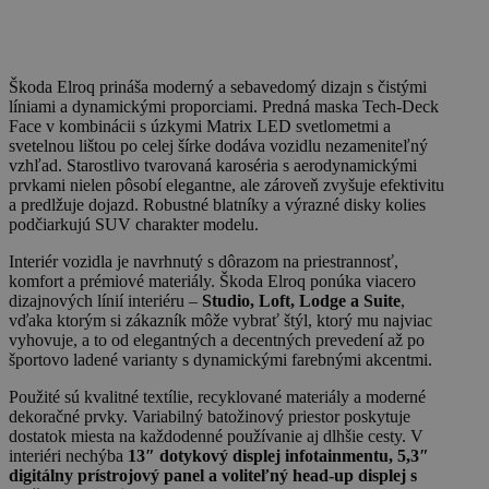
Škoda Elroq prináša moderný a sebavedomý dizajn s čistými
líniami a dynamickými proporciami. Predná maska Tech-Deck
Face v kombinácii s úzkymi Matrix LED svetlometmi a
svetelnou lištou po celej šírke dodáva vozidlu nezameniteľný
vzhľad. Starostlivo tvarovaná karoséria s aerodynamickými
prvkami nielen pôsobí elegantne, ale zároveň zvyšuje efektivitu
a predlžuje dojazd. Robustné blatníky a výrazné disky kolies
podčiarkujú SUV charakter modelu.
Interiér vozidla je navrhnutý s dôrazom na priestrannosť,
komfort a prémiové materiály. Škoda Elroq ponúka viacero
dizajnových línií interiéru –
Studio, Loft, Lodge a Suite
,
vďaka ktorým si zákazník môže vybrať štýl, ktorý mu najviac
vyhovuje, a to od elegantných a decentných prevedení až po
športovo ladené varianty s dynamickými farebnými akcentmi.
Použité sú kvalitné textílie, recyklované materiály a moderné
dekoračné prvky. Variabilný batožinový priestor poskytuje
dostatok miesta na každodenné používanie aj dlhšie cesty. V
interiéri nechýba
13″ dotykový displej infotainmentu, 5,3″
digitálny prístrojový panel a voliteľný head-up displej s