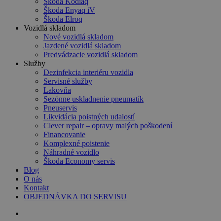
Škoda Kodiaq
Škoda Enyaq iV
Škoda Elroq
Vozidlá skladom
Nové vozidlá skladom
Jazdené vozidlá skladom
Predvádzacie vozidlá skladom
Služby
Dezinfekcia interiéru vozidla
Servisné služby
Lakovňa
Sezónne uskladnenie pneumatík
Pneuservis
Likvidácia poistných udalostí
Clever repair – opravy malých poškodení
Financovanie
Komplexné poistenie
Náhradné vozidlo
Škoda Economy servis
Blog
O nás
Kontakt
OBJEDNÁVKA DO SERVISU
search