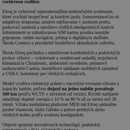
rozšírenou realitou
.
Elroq je vybavený najmodernejšími asistenčnými systémami,
ktoré zvyšujú bezpečnosť aj komfort jazdy. Samozrejmosťou sú
adaptívny tempomat, asistent udržiavania v jazdnom pruhu,
parkovací asistenti a množstvo ďalších inteligentných funkcií.
Infotainment so zabudovanou SIM kartou ponúka neustále
pripojenie, online navigáciu, prístup k digitálnym službám
Škoda Connect a pravidelné bezdrôtové aktualizácie softvéru.
Škoda Elroq prichádza s množstvom komfortných a praktických
prvkov výbavy – vyhrievané a ventilované sedadlá, trojzónová
klimatizácia Climatronic, ambientné osvetlenie, prémiový
audiosystém Canton, bezdrôtové nabíjanie mobilných zariadení
a USB-C konektory pre všetkých cestujúcich.
Model využíva elektrický pohon s viacerými verziami výkonu a
kapacity batérie, pričom
dojazd na jedno nabitie presahuje
560 km
(podľa WLTP, v závislosti od verzie). Rýchle nabíjanie
umožňuje doplniť energiu z 10 % na 80 % už za menej než 30
minút. Vďaka modulárnej platforme MEB má Elroq optimálne
jazdné vlastnosti, nízke ťažisko a pohon predných alebo
všetkých kolies podľa zvolenej konfigurácie.
Objavte spojenie inovatívnych technológií, praktickej
priestrannosti a čisto elektrického pohonu.