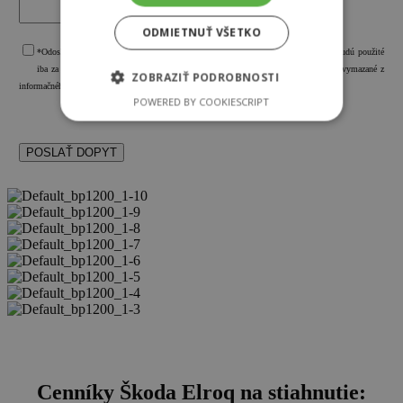
ODMIETNUŤ VŠETKO
*Odoslaním formulára beriem na vedomie, že moje osobné údaje v ňom uvedené budú použité
iba za účelom organizačného zabezpečenia mojej požiadavky a po jej naplnení budú vymazané z
ZOBRAZIŤ PODROBNOSTI
informačného systému spoločnosti AutoBors s. r. o.
POWERED BY COOKIESCRIPT
Cenníky Škoda Elroq na stiahnutie: