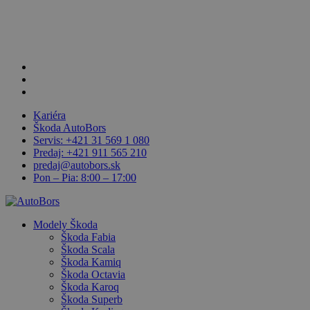
Skip
to
main
content
facebook
linkedin
youtube
Kariéra
Škoda AutoBors
Servis: +421 31 569 1 080
Predaj: +421 911 565 210
predaj@autobors.sk
Pon – Pia: 8:00 – 17:00
search
Menu
Modely Škoda
Škoda Fabia
Škoda Scala
Škoda Kamiq
Škoda Octavia
Škoda Karoq
Škoda Superb