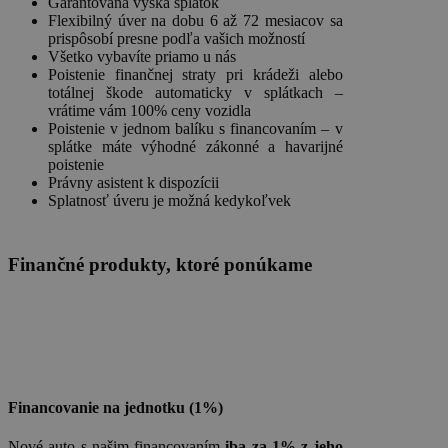
Garantovaná výška splátok
Flexibilný úver na dobu 6 až 72 mesiacov sa
prispôsobí presne podľa vašich možností
Všetko vybavíte priamo u nás
Poistenie finančnej straty pri krádeži alebo
totálnej škode automaticky v splátkach –
vrátime vám 100% ceny vozidla
Poistenie v jednom balíku s financovaním – v
splátke máte výhodné zákonné a havarijné
poistenie
Právny asistent k dispozícii
Splatnosť úveru je možná kedykoľvek
Finančné produkty, ktoré ponúkame
Financovanie na jednotku (1%)
Nové auto s našim financovaním
iba za 1% z jeho