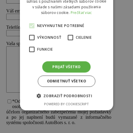
súhlas s používaním všetkých súborov cookie
v súlade s našimi zásadami používania
Váš email (povinné)
súborov cookie.
Prečítať viac
NEVYHNUTNE POTREBNÉ
Telefón (povinné)
VÝKONNOSŤ
CIELENIE
Vaša správa
FUNKCIE
PRIJAŤ VŠETKO
ODMIETNUŤ VŠETKO
ZOBRAZIŤ PODROBNOSTI
*Odoslaním formulára beriem na vedomie, že moje
POWERED BY COOKIESCRIPT
osobné údaje v ňom uvedené budú použité iba za
účelom organizačného zabezpečenia mojej požiadavky
a po jej naplnení budú vymazané z informačného
systému spoločnosti AutoBors s. r. o.