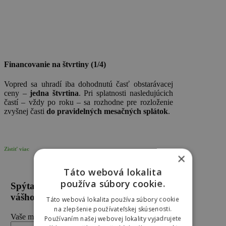
Financovanie na štvrtiny (1/4)
Vopred sa uhradí iba dohodnutú časť obstarávacej
ceny –
jedna štvrtina
. Pri splatnosti nasledujúcich
častí – vždy po roku – sa rozhodne pre rozloženie
zvyšnej časti
do pravidelných mesačných splátok
.
Zistiť viac
×
Táto webová lokalita
používa súbory cookie.
Spýtajte sa na možnosti financovania
vášho nového vozidla Škoda
Táto webová lokalita používa súbory cookie
na zlepšenie používateľskej skúsenosti.
Vaše meno (povinné)
Používaním našej webovej lokality vyjadrujete