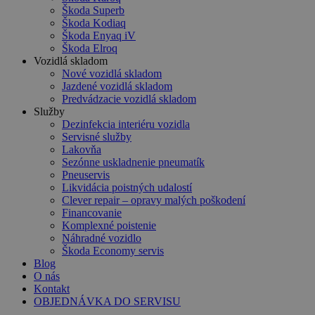
Škoda Superb
Škoda Kodiaq
Škoda Enyaq iV
Škoda Elroq
Vozidlá skladom
Nové vozidlá skladom
Jazdené vozidlá skladom
Predvádzacie vozidlá skladom
Služby
Dezinfekcia interiéru vozidla
Servisné služby
Lakovňa
Sezónne uskladnenie pneumatík
Pneuservis
Likvidácia poistných udalostí
Clever repair – opravy malých poškodení
Financovanie
Komplexné poistenie
Náhradné vozidlo
Škoda Economy servis
Blog
O nás
Kontakt
OBJEDNÁVKA DO SERVISU