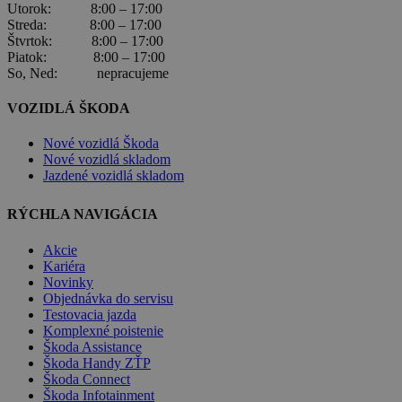
Utorok: 8:00 – 17:00
Streda: 8:00 – 17:00
Štvrtok: 8:00 – 17:00
Piatok: 8:00 – 17:00
So, Ned: nepracujeme
VOZIDLÁ ŠKODA
Nové vozidlá Škoda
Nové vozidlá skladom
Jazdené vozidlá skladom
RÝCHLA NAVIGÁCIA
Akcie
Kariéra
Novinky
Objednávka do servisu
Testovacia jazda
Komplexné poistenie
Škoda Assistance
Škoda Handy ZŤP
Škoda Connect
Škoda Infotainment