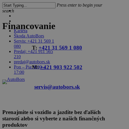
Skip
Press enter to begin your
to
facebook
search
main
linkedin
content
youtube
Close
Financovanie
Search
Kariéra
Škoda AutoBors
Servis: +421 31 569 1
search
Menu
080
T:
+421 31 569 1 080
Predaj: +421 911 565
210
predaj@autobors.sk
M:
+421 903 922 502
Pon – Pia: 8:00 –
17:00
servis@autobors.sk
Prenajmite si vozidlo a jazdite bez ďalších
starostí alebo si vyberte z našich finančných
produktov