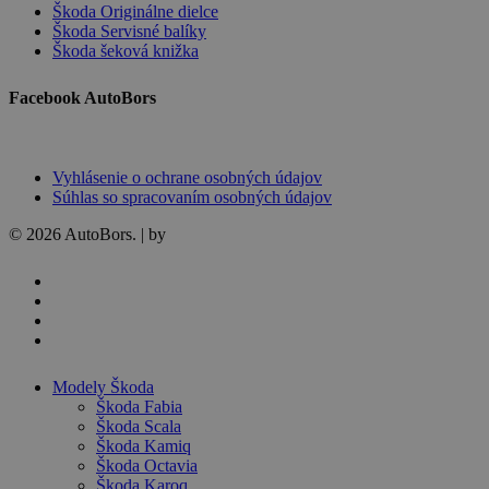
Škoda Originálne dielce
Škoda Servisné balíky
Škoda šeková knižka
Facebook AutoBors
Vyhlásenie o ochrane osobných údajov
Súhlas so spracovaním osobných údajov
© 2026 AutoBors. | by
HARTON
facebook
linkedin
youtube
instagram
Close
Modely Škoda
Menu
Škoda Fabia
Škoda Scala
Škoda Kamiq
Škoda Octavia
Škoda Karoq