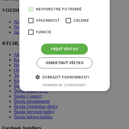
NEVYHNUTNE POTREBNÉ
VOZIDLÁ ŠKODA
VÝKONNOSŤ
CIELENIE
Nové vozidlá Škoda
Nové vozidlá skladom
FUNKCIE
Jazdené vozidlá skladom
RÝCHLA NAVIGÁCIA
PRIJAŤ VŠETKO
Akcie
Kariéra
ODMIETNUŤ VŠETKO
Novinky
Objednávka do servisu
Testovacia jazda
ZOBRAZIŤ PODROBNOSTI
Komplexné poistenie
POWERED BY COOKIESCRIPT
Škoda Assistance
Škoda Handy ZŤP
Škoda Connect
Škoda Infotainment
Škoda Originálne dielce
Škoda Servisné balíky
Škoda šeková knižka
Facebook AutoBors