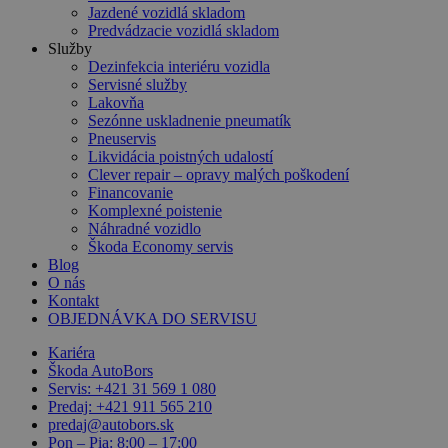
Jazdené vozidlá skladom
Predvádzacie vozidlá skladom
Služby
Dezinfekcia interiéru vozidla
Servisné služby
Lakovňa
Sezónne uskladnenie pneumatík
Pneuservis
Likvidácia poistných udalostí
Clever repair – opravy malých poškodení
Financovanie
Komplexné poistenie
Náhradné vozidlo
Škoda Economy servis
Blog
O nás
Kontakt
OBJEDNÁVKA DO SERVISU
Kariéra
Škoda AutoBors
Servis: +421 31 569 1 080
Predaj: +421 911 565 210
predaj@autobors.sk
Pon – Pia: 8:00 – 17:00