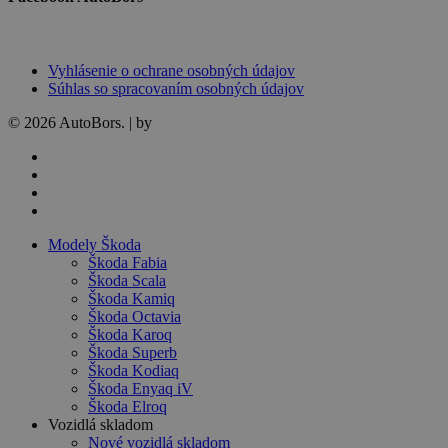
Vyhlásenie o ochrane osobných údajov
Súhlas so spracovaním osobných údajov
© 2026 AutoBors. | by
HARTON
facebook
linkedin
youtube
instagram
Close
Modely Škoda
Menu
Škoda Fabia
Škoda Scala
Škoda Kamiq
Škoda Octavia
Škoda Karoq
Škoda Superb
Škoda Kodiaq
Škoda Enyaq iV
Škoda Elroq
Vozidlá skladom
Nové vozidlá skladom