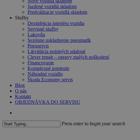
Nové vozidlá skladom
Jazdené vozidlá skladom
Predvádzacie vozidlá skladom
Služby
Dezinfekcia interiéru vozidla
Servisné služby
Lakovňa
Sezónne uskladnenie pneumatík
Pneuservis
Likvidácia poistných udalostí
Clever repair – opravy malých poškodení
Financovanie
Komplexné poistenie
Náhradné vozidlo
Škoda Economy servis
Blog
O nás
Kontakt
OBJEDNÁVKA DO SERVISU
search
Press enter to begin your search
Close
Search