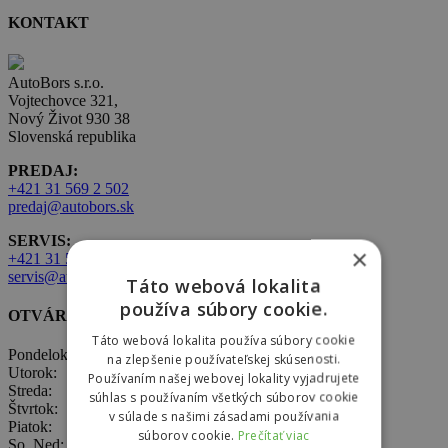
KONTAKT
AutoBors s.r.o.
Vojtechovce 321,
Nový Život 930 38
Slovenská republika
PREDAJ:
+421 31 569 2 502
predaj@autobors.sk
SERVIS:
×
+421 31 569 1 080
servis@autobors.sk
Táto webová lokalita
používa súbory cookie.
OTVÁRACIE HODINY
Táto webová lokalita používa súbory cookie
Pondelok: 8:00 – 17:00
na zlepšenie používateľskej skúsenosti.
Utorok: 8:00 – 17:00
Používaním našej webovej lokality vyjadrujete
Streda: 8:00 – 17:00
súhlas s používaním všetkých súborov cookie
Štvrtok: 8:00 – 17:00
v súlade s našimi zásadami používania
Piatok: 8:00 – 17:00
súborov cookie.
Prečítať viac
So, Ned: nepracujeme