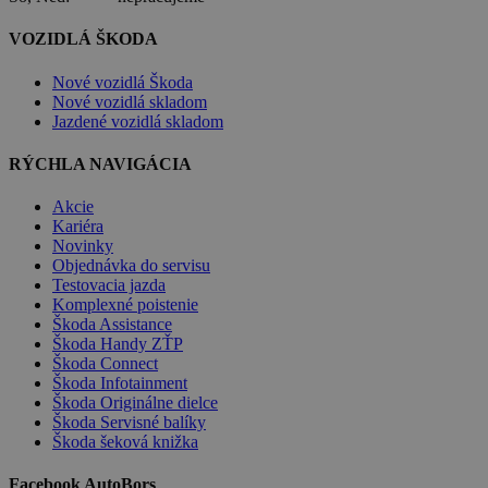
VOZIDLÁ ŠKODA
Nové vozidlá Škoda
Nové vozidlá skladom
Jazdené vozidlá skladom
RÝCHLA NAVIGÁCIA
Akcie
Kariéra
Novinky
Objednávka do servisu
Testovacia jazda
Komplexné poistenie
Škoda Assistance
Škoda Handy ZŤP
Škoda Connect
Škoda Infotainment
Škoda Originálne dielce
Škoda Servisné balíky
Škoda šeková knižka
Facebook AutoBors