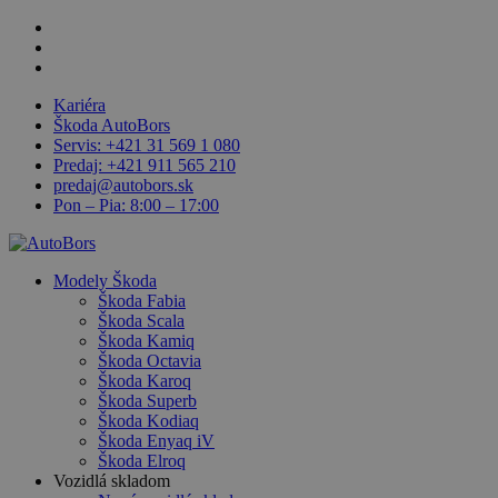
Skip
facebook
to
linkedin
main
youtube
content
Kariéra
Škoda AutoBors
Servis: +421 31 569 1 080
Predaj: +421 911 565 210
predaj@autobors.sk
Pon – Pia: 8:00 – 17:00
search
Menu
Modely Škoda
Škoda Fabia
Škoda Scala
Škoda Kamiq
Škoda Octavia
Škoda Karoq
Škoda Superb
Škoda Kodiaq
Škoda Enyaq iV
Škoda Elroq
Vozidlá skladom