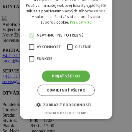
Používaním našej webovej lokality vyjadrujete
KONTAKT
súhlas s používaním všetkých súborov cookie
v súlade s našimi zásadami používania
súborov cookie.
Prečítať viac
AutoBors s.r.o.
Vojtechovce 321,
Nový Život 930 38
NEVYHNUTNE POTREBNÉ
Slovenská republika
VÝKONNOSŤ
CIELENIE
PREDAJ:
+421 31 569 2 502
FUNKCIE
predaj@autobors.sk
SERVIS:
PRIJAŤ VŠETKO
+421 31 569 1 080
servis@autobors.sk
ODMIETNUŤ VŠETKO
OTVÁRACIE HODINY
Pondelok: 8:00 – 17:00
ZOBRAZIŤ PODROBNOSTI
Utorok: 8:00 – 17:00
POWERED BY COOKIESCRIPT
Streda: 8:00 – 17:00
Štvrtok: 8:00 – 17:00
Piatok: 8:00 – 17:00
So, Ned: nepracujeme