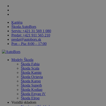
Skip
facebook
to
linkedin
main
youtube
content
Kariéra
Škoda AutoBors
Servis: +421 31 569 1 080
Predaj: +421 911 565 210
predaj@autobors.sk
Pon – Pia: 8:00 – 17:00
search
Menu
Modely Škoda
Škoda Fabia
Škoda Scala
Škoda Kamiq
Škoda Octavia
Škoda Karoq
Škoda Superb
Škoda Kodiaq
Škoda Enyaq iV
Škoda Elroq
Vozidlá skladom