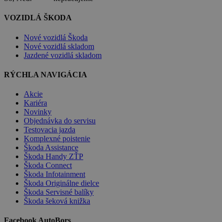
VOZIDLÁ ŠKODA
Nové vozidlá Škoda
Nové vozidlá skladom
Jazdené vozidlá skladom
RÝCHLA NAVIGÁCIA
Akcie
Kariéra
Novinky
Objednávka do servisu
Testovacia jazda
Komplexné poistenie
Škoda Assistance
Škoda Handy ZŤP
Škoda Connect
Škoda Infotainment
Škoda Originálne dielce
Škoda Servisné balíky
Škoda šeková knižka
Facebook AutoBors