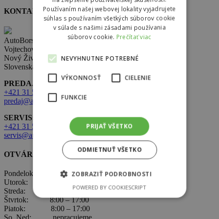
Používaním našej webovej lokality vyjadrujete
KONTAKT
súhlas s používaním všetkých súborov cookie
v súlade s našimi zásadami používania
súborov cookie.
Prečítať viac
AutoBors s.r.o.
Vojtechovce 321,
Nový Život 930 38
NEVYHNUTNE POTREBNÉ
Slovenská republika
VÝKONNOSŤ
CIELENIE
PREDAJ:
+421 31 569 2 502
FUNKCIE
predaj@autobors.sk
SERVIS:
PRIJAŤ VŠETKO
+421 31 569 1 080
servis@autobors.sk
ODMIETNUŤ VŠETKO
OTVÁRACIE HODINY
Pondelok: 8:00 – 17:00
ZOBRAZIŤ PODROBNOSTI
Utorok: 8:00 – 17:00
POWERED BY COOKIESCRIPT
Streda: 8:00 – 17:00
Štvrtok: 8:00 – 17:00
Piatok: 8:00 – 17:00
So, Ned: nepracujeme