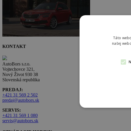
Táto webo
našej webo
KONTAKT
AutoBors s.r.o.
Vojtechovce 321,
Nový Život 930 38
Slovenská republika
PREDAJ:
+421 31 569 2 502
predaj@autobors.sk
SERVIS:
+421 31 569 1 080
servis@autobors.sk