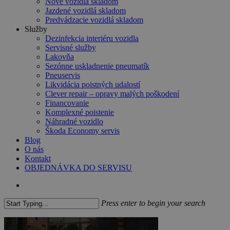
Nové vozidlá skladom
Jazdené vozidlá skladom
Predvádzacie vozidlá skladom
Služby
Dezinfekcia interiéru vozidla
Servisné služby
Lakovňa
Sezónne uskladnenie pneumatík
Pneuservis
Likvidácia poistných udalostí
Clever repair – opravy malých poškodení
Financovanie
Komplexné poistenie
Náhradné vozidlo
Škoda Economy servis
Blog
O nás
Kontakt
OBJEDNÁVKA DO SERVISU
search
Press enter to begin your search
Close
Search