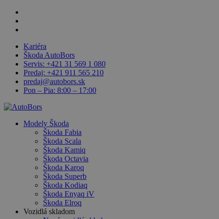
Skip
facebook
to
linkedin
main
youtube
content
Kariéra
Škoda AutoBors
Servis: +421 31 569 1 080
Predaj: +421 911 565 210
predaj@autobors.sk
Pon – Pia: 8:00 – 17:00
search
Menu
Modely Škoda
Škoda Fabia
Škoda Scala
Škoda Kamiq
Škoda Octavia
Škoda Karoq
Škoda Superb
Škoda Kodiaq
Škoda Enyaq iV
Škoda Elroq
Vozidlá skladom