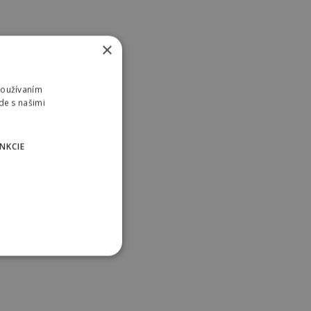
×
Používaním
de s našimi
NKCIE