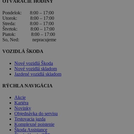
OTVÁRACIE HODINY
Pondelok: 8:00 – 17:00
Utorok: 8:00 – 17:00
Streda: 8:00 – 17:00
Štvrtok: 8:00 – 17:00
Piatok: 8:00 – 17:00
So, Ned: nepracujeme
VOZIDLÁ ŠKODA
Nové vozidlá Škoda
Nové vozidlá skladom
Jazdené vozidlá skladom
RÝCHLA NAVIGÁCIA
Akcie
Kariéra
Novinky
Objednávka do servisu
Testovacia jazda
Komplexné poistenie
Škoda Assistance