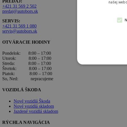
PREDAJ:
našej webo
+421 31 569 2 502
predaj@autobors.sk
SERVIS:
+421 31 569 1 080
servis@autobors.sk
OTVÁRACIE HODINY
Pondelok: 8:00 – 17:00
Utorok: 8:00 – 17:00
Streda: 8:00 – 17:00
Štvrtok: 8:00 – 17:00
Piatok: 8:00 – 17:00
So, Ned: nepracujeme
VOZIDLÁ ŠKODA
Nové vozidlá Škoda
Nové vozidlá skladom
Jazdené vozidlá skladom
RÝCHLA NAVIGÁCIA