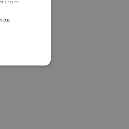
de s našimi
NKCIE