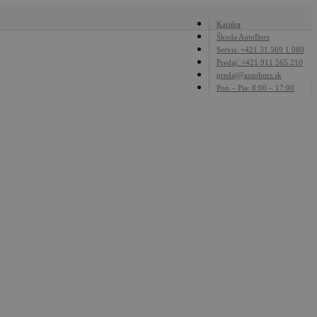
Close
Kariéra
Škoda AutoBors
Menu
Servis: +421 31 569 1 080
Predaj: +421 911 565 210
predaj@autobors.sk
Pon – Pia: 8:00 – 17:00