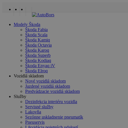
Skip
to
facebook
linkedin
youtube
main
content
search
Menu
Modely Škoda
Škoda Fabia
Škoda Scala
Škoda Kamiq
Škoda Octavia
Škoda Karoq
Škoda Superb
Škoda Kodiaq
Škoda Enyaq iV
Škoda Elroq
Vozidlá skladom
Nové vozidlá skladom
Jazdené vozidlá skladom
Predvádzacie vozidlá skladom
Služby
Dezinfekcia interiéru vozidla
Servisné služby
Lakovňa
Sezónne uskladnenie pneumatík
Pneuservis
Likvidácia poistných udalostí