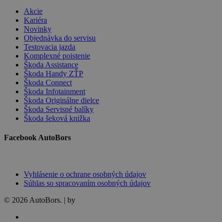
Akcie
Kariéra
Novinky
Objednávka do servisu
Testovacia jazda
Komplexné poistenie
Škoda Assistance
Škoda Handy ZŤP
Škoda Connect
Škoda Infotainment
Škoda Originálne dielce
Škoda Servisné balíky
Škoda šeková knižka
Facebook AutoBors
Vyhlásenie o ochrane osobných údajov
Súhlas so spracovaním osobných údajov
© 2026 AutoBors. | by
HARTON
facebook