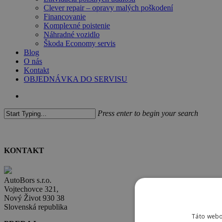
Clever repair – opravy malých poškodení
Financovanie
Komplexné poistenie
Náhradné vozidlo
Škoda Economy servis
Blog
O nás
Kontakt
OBJEDNÁVKA DO SERVISU
search
Press enter to begin your search
Close
Search
KONTAKT
AutoBors s.r.o.
Vojtechovce 321,
Nový Život 930 38
Slovenská republika
Táto webo