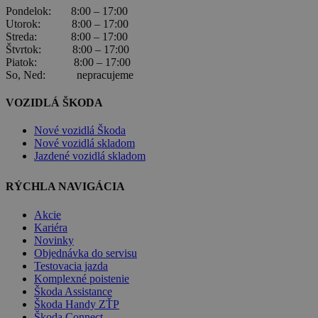
Pondelok: 8:00 – 17:00
Utorok: 8:00 – 17:00
Streda: 8:00 – 17:00
Štvrtok: 8:00 – 17:00
Piatok: 8:00 – 17:00
So, Ned: nepracujeme
VOZIDLÁ ŠKODA
Nové vozidlá Škoda
Nové vozidlá skladom
Jazdené vozidlá skladom
RÝCHLA NAVIGÁCIA
Akcie
Kariéra
Novinky
Objednávka do servisu
Testovacia jazda
Komplexné poistenie
Škoda Assistance
Škoda Handy ZŤP
Škoda Connect