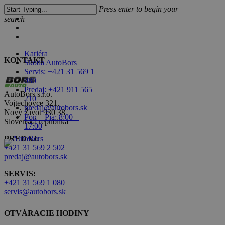
Skip
Press enter to begin your
to
Close
facebook
search
main
linkedin
Menu
content
youtube
Close
Search
Kariéra
KONTAKT
Škoda AutoBors
Servis: +421 31 569 1
search
Menu
080
Predaj: +421 911 565
AutoBors s.r.o.
210
Vojtechovce 321,
predaj@autobors.sk
Nový Život 930 38
Pon – Pia: 8:00 –
Slovenská republika
17:00
PREDAJ:
+421 31 569 2 502
predaj@autobors.sk
SERVIS:
+421 31 569 1 080
servis@autobors.sk
OTVÁRACIE HODINY