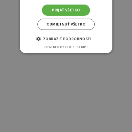
Škoda Scala
Škoda Kamiq
PRIJAŤ VŠETKO
Škoda Octavia
ODMIETNUŤ VŠETKO
Škoda Karoq
Škoda Superb
ZOBRAZIŤ PODROBNOSTI
Škoda Kodiaq
POWERED BY COOKIESCRIPT
Škoda Enyaq iV
Škoda Elroq
Vozidlá skladom
Nové vozidlá skladom
Jazdené vozidlá skladom
Predvádzacie vozidlá skladom
Služby
Dezinfekcia interiéru vozidla
Servisné služby