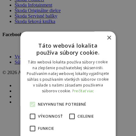
Škoda Infotainment
Škoda Originálne dielce
Škoda Servisné balíky
Škoda šeková knižka
Facebook AutoBors
×
Táto webová lokalita
používa súbory cookie.
Vyhlásenie o ochrane osobných údajov
Táto webová lokalita používa súbory cookie
Súhlas so spracovaním osobných údajov
na zlepšenie používateľskej skúsenosti.
© 2026 AutoBors. | by
HARTON
Používaním našej webovej lokality vyjadrujete
súhlas s používaním všetkých súborov cookie
v súlade s našimi zásadami používania
facebook
linkedin
súborov cookie.
Prečítať viac
youtube
instagram
NEVYHNUTNE POTREBNÉ
VÝKONNOSŤ
CIELENIE
Modely Škoda
Škoda Fabia
FUNKCIE