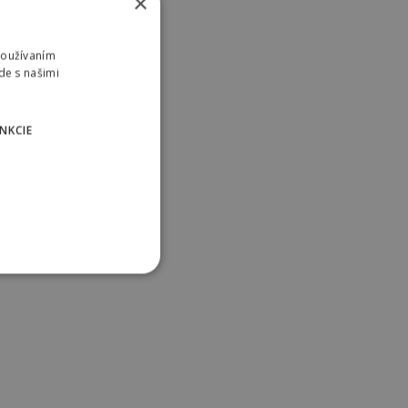
×
Používaním
de s našimi
NKCIE