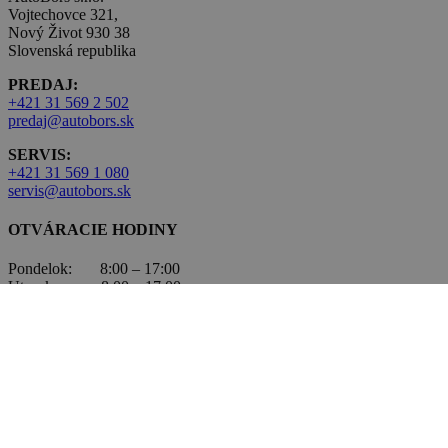
Vojtechovce 321,
Nový Život 930 38
Slovenská republika
PREDAJ:
+421 31 569 2 502
predaj@autobors.sk
SERVIS:
+421 31 569 1 080
servis@autobors.sk
OTVÁRACIE HODINY
Pondelok: 8:00 – 17:00
Utorok: 8:00 – 17:00
Streda: 8:00 – 17:00
Štvrtok: 8:00 – 17:00
Piatok: 8:00 – 17:00
So, Ned: nepracujeme
VOZIDLÁ ŠKODA
Nové vozidlá Škoda