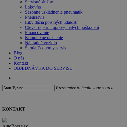
Servisné služby
Lakovňa
Sezónne uskladnenie pneumatík
Pneuservis
Likvidácia poistných udalostí
Clever repair – opravy malých poškodení
Financovanie
Komplexné poistenie
Náhradné vozidlo
Škoda Economy servis
Blog
O nás
Kontakt
OBJEDNÁVKA DO SERVISU
search
Press enter to begin your search
Close
Search
KONTAKT
AutoBors s.r.o.