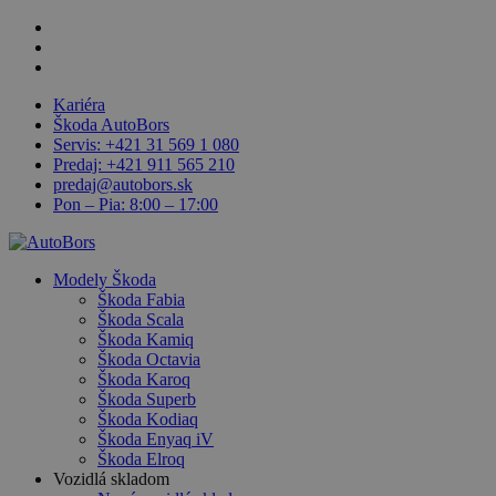
Skip
facebook
to
linkedin
main
youtube
content
Kariéra
Škoda AutoBors
Servis: +421 31 569 1 080
Predaj: +421 911 565 210
predaj@autobors.sk
Pon – Pia: 8:00 – 17:00
search
Menu
Modely Škoda
Škoda Fabia
Škoda Scala
Škoda Kamiq
Škoda Octavia
Škoda Karoq
Škoda Superb
Škoda Kodiaq
Škoda Enyaq iV
Škoda Elroq
Vozidlá skladom