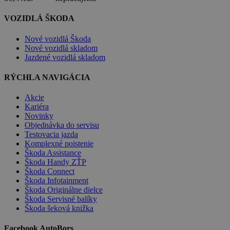
VOZIDLÁ ŠKODA
Nové vozidlá Škoda
Nové vozidlá skladom
Jazdené vozidlá skladom
RÝCHLA NAVIGÁCIA
Akcie
Kariéra
Novinky
Objednávka do servisu
Testovacia jazda
Komplexné poistenie
Škoda Assistance
Škoda Handy ZŤP
Škoda Connect
Škoda Infotainment
Škoda Originálne dielce
Škoda Servisné balíky
Škoda šeková knižka
Facebook AutoBors