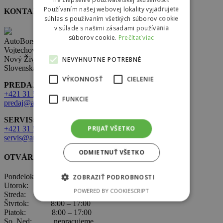
Používaním našej webovej lokality vyjadrujete
KONTAKT
súhlas s používaním všetkých súborov cookie
v súlade s našimi zásadami používania
súborov cookie.
Prečítať viac
AutoBors s.r.o.
Vojtechovce 321,
Nový Život 930 38
NEVYHNUTNE POTREBNÉ
Slovenská republika
VÝKONNOSŤ
CIELENIE
PREDAJ:
+421 31 569 2 502
FUNKCIE
predaj@autobors.sk
SERVIS:
PRIJAŤ VŠETKO
+421 31 569 1 080
servis@autobors.sk
ODMIETNUŤ VŠETKO
OTVÁRACIE HODINY
Pondelok: 8:00 – 17:00
ZOBRAZIŤ PODROBNOSTI
Utorok: 8:00 – 17:00
POWERED BY COOKIESCRIPT
Streda: 8:00 – 17:00
Štvrtok: 8:00 – 17:00
Piatok: 8:00 – 17:00
So, Ned: nepracujeme