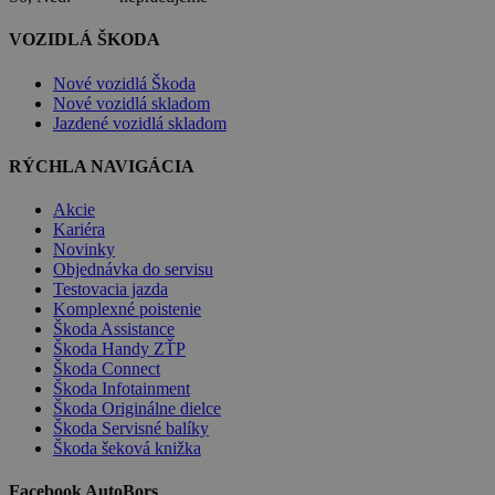
VOZIDLÁ ŠKODA
Nové vozidlá Škoda
Nové vozidlá skladom
Jazdené vozidlá skladom
RÝCHLA NAVIGÁCIA
Akcie
Kariéra
Novinky
Objednávka do servisu
Testovacia jazda
Komplexné poistenie
Škoda Assistance
Škoda Handy ZŤP
Škoda Connect
Škoda Infotainment
Škoda Originálne dielce
Škoda Servisné balíky
Škoda šeková knižka
Facebook AutoBors