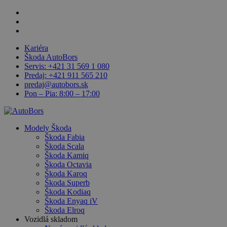
Skip
facebook
to
linkedin
main
youtube
content
Kariéra
Škoda AutoBors
Servis: +421 31 569 1 080
Predaj: +421 911 565 210
predaj@autobors.sk
Pon – Pia: 8:00 – 17:00
search
Menu
Modely Škoda
Škoda Fabia
Škoda Scala
Škoda Kamiq
Škoda Octavia
Škoda Karoq
Škoda Superb
Škoda Kodiaq
Škoda Enyaq iV
Škoda Elroq
Vozidlá skladom