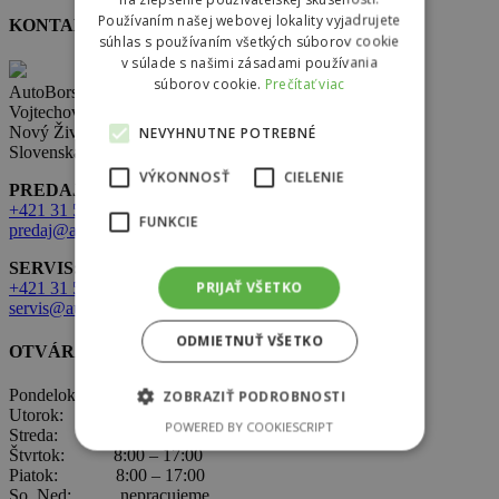
Používaním našej webovej lokality vyjadrujete
KONTAKT
súhlas s používaním všetkých súborov cookie
v súlade s našimi zásadami používania
súborov cookie.
Prečítať viac
AutoBors s.r.o.
Vojtechovce 321,
Nový Život 930 38
NEVYHNUTNE POTREBNÉ
Slovenská republika
VÝKONNOSŤ
CIELENIE
PREDAJ:
+421 31 569 2 502
FUNKCIE
predaj@autobors.sk
SERVIS:
PRIJAŤ VŠETKO
+421 31 569 1 080
servis@autobors.sk
ODMIETNUŤ VŠETKO
OTVÁRACIE HODINY
Pondelok: 8:00 – 17:00
ZOBRAZIŤ PODROBNOSTI
Utorok: 8:00 – 17:00
POWERED BY COOKIESCRIPT
Streda: 8:00 – 17:00
Štvrtok: 8:00 – 17:00
Piatok: 8:00 – 17:00
So, Ned: nepracujeme