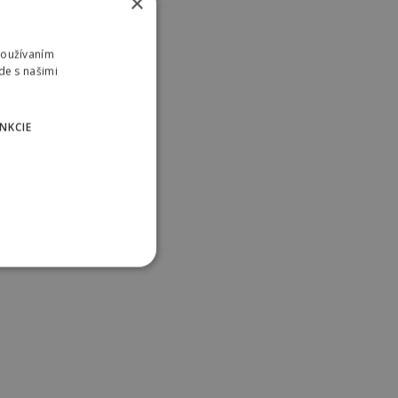
×
Používaním
de s našimi
NKCIE