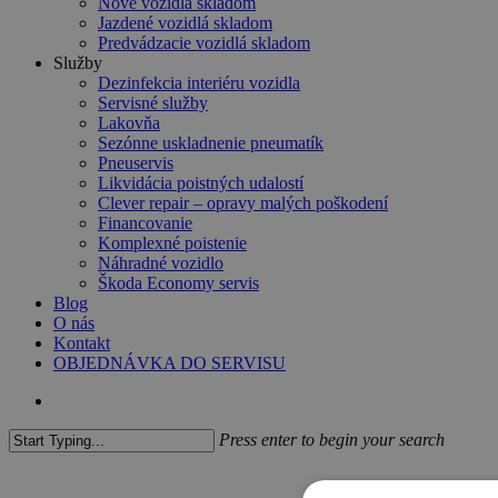
Nové vozidlá skladom
Jazdené vozidlá skladom
Predvádzacie vozidlá skladom
Služby
Dezinfekcia interiéru vozidla
Servisné služby
Lakovňa
Sezónne uskladnenie pneumatík
Pneuservis
Likvidácia poistných udalostí
Clever repair – opravy malých poškodení
Financovanie
Komplexné poistenie
Náhradné vozidlo
Škoda Economy servis
Blog
O nás
Kontakt
OBJEDNÁVKA DO SERVISU
search
Press enter to begin your search
Close
Search