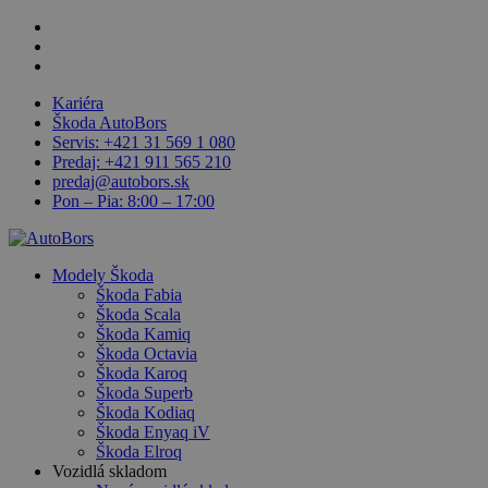
Skip
facebook
to
linkedin
main
youtube
content
Kariéra
Škoda AutoBors
Servis: +421 31 569 1 080
Predaj: +421 911 565 210
predaj@autobors.sk
Pon – Pia: 8:00 – 17:00
search
Menu
Modely Škoda
Škoda Fabia
Škoda Scala
Škoda Kamiq
Škoda Octavia
Škoda Karoq
Škoda Superb
Škoda Kodiaq
Škoda Enyaq iV
Škoda Elroq
Vozidlá skladom