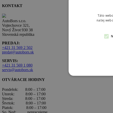
KONTAKT
Táto webo
našej webo
AutoBors s.r.o.
Vojtechovce 321,
Nový Život 930 38
Slovenská republika
PREDAJ:
+421 31 569 2 502
predaj@autobors.sk
SERVIS:
+421 31 569 1 080
servis@autobors.sk
OTVÁRACIE HODINY
Pondelok: 8:00 – 17:00
Utorok: 8:00 – 17:00
Streda: 8:00 – 17:00
Štvrtok: 8:00 – 17:00
Piatok: 8:00 – 17:00
So, Ned: nepracujeme