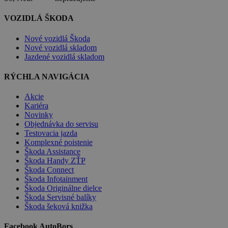
VOZIDLÁ ŠKODA
Nové vozidlá Škoda
Nové vozidlá skladom
Jazdené vozidlá skladom
RÝCHLA NAVIGÁCIA
Akcie
Kariéra
Novinky
Objednávka do servisu
Testovacia jazda
Komplexné poistenie
Škoda Assistance
Škoda Handy ZŤP
Škoda Connect
Škoda Infotainment
Škoda Originálne dielce
Škoda Servisné balíky
Škoda šeková knižka
Facebook AutoBors