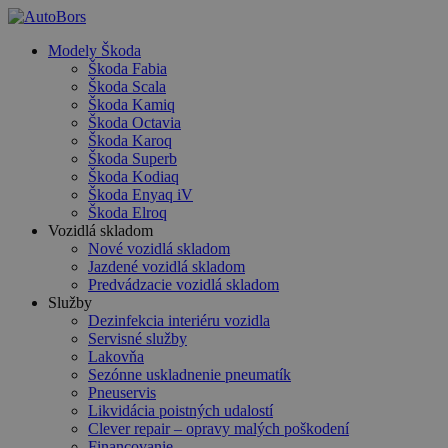
Skip
to
search
Menu
Modely Škoda
main
Škoda Fabia
content
Škoda Scala
Škoda Kamiq
Škoda Octavia
Škoda Karoq
Škoda Superb
Škoda Kodiaq
Škoda Enyaq iV
Škoda Elroq
Vozidlá skladom
Nové vozidlá skladom
Jazdené vozidlá skladom
Predvádzacie vozidlá skladom
Služby
Dezinfekcia interiéru vozidla
Servisné služby
Lakovňa
Sezónne uskladnenie pneumatík
Pneuservis
Likvidácia poistných udalostí
Clever repair – opravy malých poškodení
Financovanie