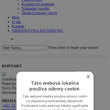
Komplexné poistenie
Náhradné vozidlo
Škoda Economy servis
Blog
O nás
Kontakt
OBJEDNÁVKA DO SERVISU
search
Press enter to begin your search
Close
Search
KONTAKT
×
AutoBors s.r.o.
Táto webová lokalita
Vojtechovce 321,
používa súbory cookie.
Nový Život 930 38
Slovenská republika
Táto webová lokalita používa súbory cookie
PREDAJ:
na zlepšenie používateľskej skúsenosti.
+421 31 569 2 502
Používaním našej webovej lokality vyjadrujete
predaj@autobors.sk