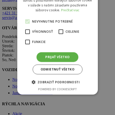
súhlas s používaním všetkých súborov cookie
v súlade s našimi zásadami používania
SERVIS:
súborov cookie.
Prečítať viac
+421 31 569 1 080
servis@autobors.sk
NEVYHNUTNE POTREBNÉ
OTVÁRACIE HODINY
VÝKONNOSŤ
CIELENIE
Pondelok: 8:00 – 17:00
Utorok: 8:00 – 17:00
FUNKCIE
Streda: 8:00 – 17:00
Štvrtok: 8:00 – 17:00
Piatok: 8:00 – 17:00
PRIJAŤ VŠETKO
So, Ned: nepracujeme
ODMIETNUŤ VŠETKO
VOZIDLÁ ŠKODA
Nové vozidlá Škoda
ZOBRAZIŤ PODROBNOSTI
Nové vozidlá skladom
POWERED BY COOKIESCRIPT
Jazdené vozidlá skladom
RÝCHLA NAVIGÁCIA
Akcie