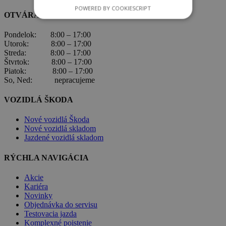
POWERED BY COOKIESCRIPT
OTVÁRACIE HODINY
Pondelok: 8:00 – 17:00
Utorok: 8:00 – 17:00
Streda: 8:00 – 17:00
Štvrtok: 8:00 – 17:00
Piatok: 8:00 – 17:00
So, Ned: nepracujeme
VOZIDLÁ ŠKODA
Nové vozidlá Škoda
Nové vozidlá skladom
Jazdené vozidlá skladom
RÝCHLA NAVIGÁCIA
Akcie
Kariéra
Novinky
Objednávka do servisu
Testovacia jazda
Komplexné poistenie