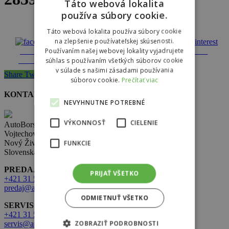
Táto webová lokalita
používa súbory cookie.
Táto webová lokalita používa súbory cookie
na zlepšenie používateľskej skúsenosti.
Používaním našej webovej lokality vyjadrujete
Share on
Tweet
Follow us
Save
Facebook
súhlas s používaním všetkých súborov cookie
v súlade s našimi zásadami používania
Share
Tweet
Share
Pin
súborov cookie.
Prečítať viac
KONTAKT
NEVYHNUTNE POTREBNÉ
VÝKONNOSŤ
CIELENIE
AutoBors s.r.o.
Vojtechovce 321,
Nový Život 930 38
FUNKCIE
Slovenská republika
PREDAJ:
PRIJAŤ VŠETKO
+421 31 569 2 502
predaj@autobors.sk
ODMIETNUŤ VŠETKO
SERVIS:
+421 31 569 1 080
ZOBRAZIŤ PODROBNOSTI
servis@autobors.sk