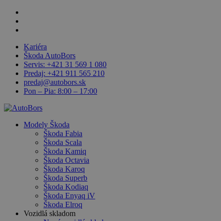
Skip
facebook
to
linkedin
main
youtube
content
Kariéra
Škoda AutoBors
Servis: +421 31 569 1 080
Predaj: +421 911 565 210
predaj@autobors.sk
Pon – Pia: 8:00 – 17:00
search
Menu
Modely Škoda
Škoda Fabia
Škoda Scala
Škoda Kamiq
Škoda Octavia
Škoda Karoq
Škoda Superb
Škoda Kodiaq
Škoda Enyaq iV
Škoda Elroq
Vozidlá skladom