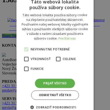
Táto webová lokalita
používa súbory cookie.
Táto webová lokalita používa súbory cookie
na zlepšenie používateľskej skúsenosti.
Používaním našej webovej lokality vyjadrujete
Share on
Tweet
Follow us
Save
Facebook
súhlas s používaním všetkých súborov cookie
v súlade s našimi zásadami používania
Share
Tweet
Share
Pin
súborov cookie.
Prečítať viac
KONTAKT
NEVYHNUTNE POTREBNÉ
VÝKONNOSŤ
CIELENIE
AutoBors s.r.o.
Vojtechovce 321,
Nový Život 930 38
FUNKCIE
Slovenská republika
PREDAJ:
PRIJAŤ VŠETKO
+421 31 569 2 502
predaj@autobors.sk
ODMIETNUŤ VŠETKO
SERVIS:
+421 31 569 1 080
ZOBRAZIŤ PODROBNOSTI
servis@autobors.sk