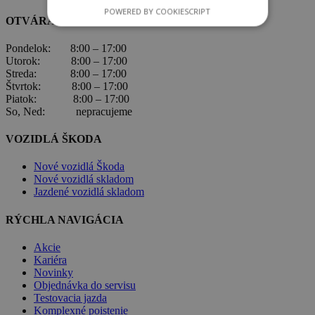
POWERED BY COOKIESCRIPT
OTVÁRACIE HODINY
Pondelok: 8:00 – 17:00
Utorok: 8:00 – 17:00
Streda: 8:00 – 17:00
Štvrtok: 8:00 – 17:00
Piatok: 8:00 – 17:00
So, Ned: nepracujeme
VOZIDLÁ ŠKODA
Nové vozidlá Škoda
Nové vozidlá skladom
Jazdené vozidlá skladom
RÝCHLA NAVIGÁCIA
Akcie
Kariéra
Novinky
Objednávka do servisu
Testovacia jazda
Komplexné poistenie