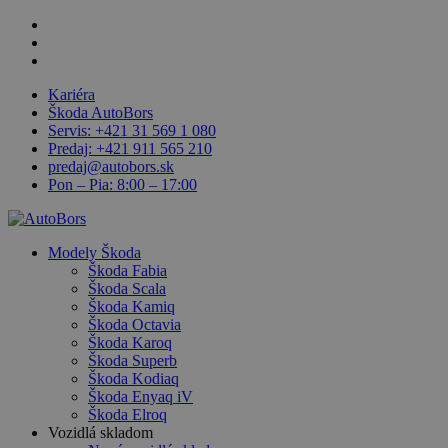
Skip
facebook
to
linkedin
main
youtube
content
Kariéra
Škoda AutoBors
Servis: +421 31 569 1 080
Predaj: +421 911 565 210
predaj@autobors.sk
Pon – Pia: 8:00 – 17:00
search
Menu
Modely Škoda
Škoda Fabia
Škoda Scala
Škoda Kamiq
Škoda Octavia
Škoda Karoq
Škoda Superb
Škoda Kodiaq
Škoda Enyaq iV
Škoda Elroq
Vozidlá skladom