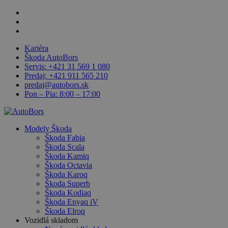
Skip
facebook
to
linkedin
main
youtube
content
Kariéra
Škoda AutoBors
Servis: +421 31 569 1 080
Predaj: +421 911 565 210
predaj@autobors.sk
Pon – Pia: 8:00 – 17:00
search
Menu
Modely Škoda
Škoda Fabia
Škoda Scala
Škoda Kamiq
Škoda Octavia
Škoda Karoq
Škoda Superb
Škoda Kodiaq
Škoda Enyaq iV
Škoda Elroq
Vozidlá skladom