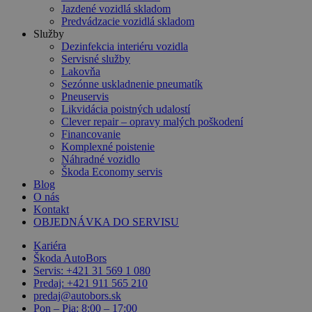
Jazdené vozidlá skladom
Predvádzacie vozidlá skladom
Služby
Dezinfekcia interiéru vozidla
Servisné služby
Lakovňa
Sezónne uskladnenie pneumatík
Pneuservis
Likvidácia poistných udalostí
Clever repair – opravy malých poškodení
Financovanie
Komplexné poistenie
Náhradné vozidlo
Škoda Economy servis
Blog
O nás
Kontakt
OBJEDNÁVKA DO SERVISU
Kariéra
Škoda AutoBors
Servis: +421 31 569 1 080
Predaj: +421 911 565 210
predaj@autobors.sk
Pon – Pia: 8:00 – 17:00