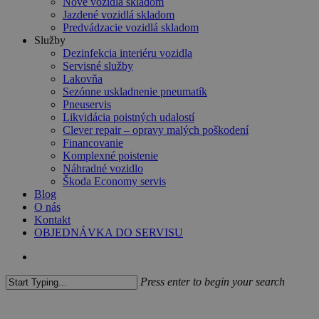
Nové vozidlá skladom
Jazdené vozidlá skladom
Predvádzacie vozidlá skladom
Služby
Dezinfekcia interiéru vozidla
Servisné služby
Lakovňa
Sezónne uskladnenie pneumatík
Pneuservis
Likvidácia poistných udalostí
Clever repair – opravy malých poškodení
Financovanie
Komplexné poistenie
Náhradné vozidlo
Škoda Economy servis
Blog
O nás
Kontakt
OBJEDNÁVKA DO SERVISU
search
Press enter to begin your search
Close
Search