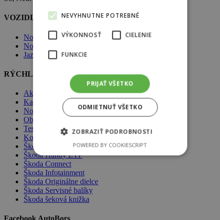
NEVYHNUTNE POTREBNÉ
VOZIDLÁ ŠKODA
VÝKONNOSŤ
CIELENIE
Nové vozidlá Škoda
Nové vozidlá skladom
FUNKCIE
Jazdené vozidlá skladom
RÝCHLA NAVIGÁCIA
PRIJAŤ VŠETKO
Akcie
Kariéra
ODMIETNUŤ VŠETKO
Novinky
Objednávka do servisu
Testovacia jazda
ZOBRAZIŤ PODROBNOSTI
Komplexné poistenie
POWERED BY COOKIESCRIPT
Škoda Assistance
Škoda Handy ZŤP
Škoda Connect
Škoda Infotainment
Škoda Originálne dielce
Škoda Servisné balíky
Škoda šeková knižka
Facebook AutoBors