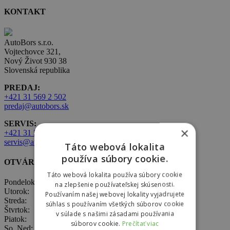
KONTAKT
AutoBors s.r.o.
Vojtechovce 321,
Nový Život 930 38
Slovenská republika
PREDAJ:
+421 31 569 2 502
predaj@autobors.sk
SERVIS:
×
+421 31 569 1 080
servis@autobors.sk
Táto webová lokalita
používa súbory cookie.
OTVÁRACIE HODINY
Táto webová lokalita používa súbory cookie
Pondelok: 8:00 – 17:00
na zlepšenie používateľskej skúsenosti.
Utorok: 8:00 – 17:00
Používaním našej webovej lokality vyjadrujete
Streda: 8:00 – 17:00
súhlas s používaním všetkých súborov cookie
Štvrtok: 8:00 – 17:00
v súlade s našimi zásadami používania
Piatok: 8:00 – 17:00
súborov cookie.
Prečítať viac
So, Ned: nepracujeme