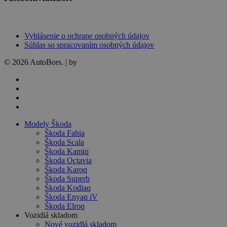
Vyhlásenie o ochrane osobných údajov
Súhlas so spracovaním osobných údajov
© 2026 AutoBors. | by
HARTON
facebook
linkedin
youtube
instagram
Close
Modely Škoda
Menu
Škoda Fabia
Škoda Scala
Škoda Kamiq
Škoda Octavia
Škoda Karoq
Škoda Superb
Škoda Kodiaq
Škoda Enyaq iV
Škoda Elroq
Vozidlá skladom
Nové vozidlá skladom