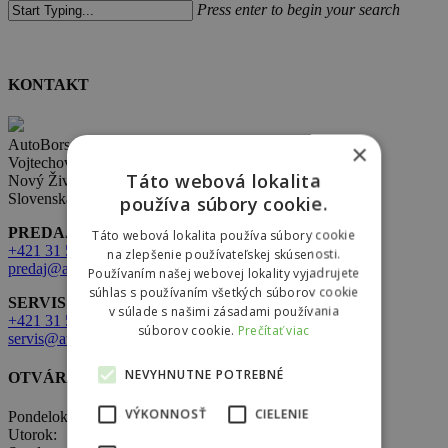
search
Menu
Press enter to begin your search
Close
Search
KONTAKT
AutoBors s.r.o.
×
Vojtechovce 321,
Táto webová lokalita
Nový Život 930 38
Slovenská republika
používa súbory cookie.
PREDAJ:
Táto webová lokalita používa súbory cookie
+421 31 569 2 502
na zlepšenie používateľskej skúsenosti.
predaj@autobors.sk
Používaním našej webovej lokality vyjadrujete
súhlas s používaním všetkých súborov cookie
SERVIS:
v súlade s našimi zásadami používania
+421 31 569 1 080
súborov cookie.
Prečítať viac
servis@autobors.sk
NEVYHNUTNE POTREBNÉ
OTVÁRACIE HODINY
VÝKONNOSŤ
CIELENIE
Pondelok: 8:00 – 17:00
Utorok: 8:00 – 17:00