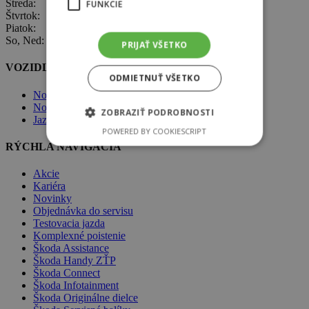
Streda: 8:00 – 17:00
FUNKCIE
Štvrtok: 8:00 – 17:00
Piatok: 8:00 – 17:00
So, Ned: nepracujeme
PRIJAŤ VŠETKO
VOZIDLÁ ŠKODA
ODMIETNUŤ VŠETKO
Nové vozidlá Škoda
Nové vozidlá skladom
ZOBRAZIŤ PODROBNOSTI
Jazdené vozidlá skladom
POWERED BY COOKIESCRIPT
RÝCHLA NAVIGÁCIA
Akcie
Kariéra
Novinky
Objednávka do servisu
Testovacia jazda
Komplexné poistenie
Škoda Assistance
Škoda Handy ZŤP
Škoda Connect
Škoda Infotainment
Škoda Originálne dielce