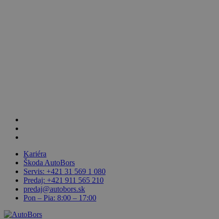
Skip
to
main
content
facebook
linkedin
youtube
Kariéra
Škoda AutoBors
Servis: +421 31 569 1 080
Predaj: +421 911 565 210
predaj@autobors.sk
Pon – Pia: 8:00 – 17:00