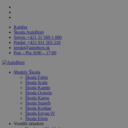
Skip
facebook
to
linkedin
main
youtube
content
Kariéra
Škoda AutoBors
Servis: +421 31 569 1 080
Predaj: +421 911 565 210
predaj@autobors.sk
Pon – Pia: 8:00 – 17:00
search
Menu
Modely Škoda
Škoda Fabia
Škoda Scala
Škoda Kamiq
Škoda Octavia
Škoda Karoq
Škoda Superb
Škoda Kodiaq
Škoda Enyaq iV
Škoda Elroq
Vozidlá skladom