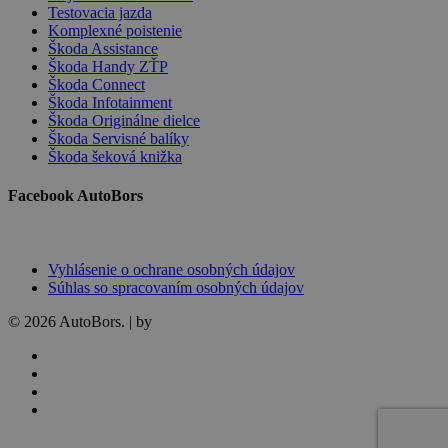
Testovacia jazda
Komplexné poistenie
Škoda Assistance
Škoda Handy ZŤP
Škoda Connect
Škoda Infotainment
Škoda Originálne dielce
Škoda Servisné balíky
Škoda šeková knižka
Facebook AutoBors
Vyhlásenie o ochrane osobných údajov
Súhlas so spracovaním osobných údajov
© 2026 AutoBors. | by
HARTON
facebook
linkedin
youtube
instagram