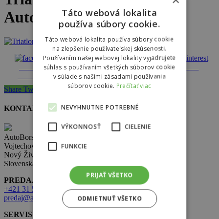
Táto webová lokalita
Autobors (9)
používa súbory cookie.
Táto webová lokalita používa súbory cookie
na zlepšenie používateľskej skúsenosti.
Používaním našej webovej lokality vyjadrujete
Share on
Tweet
Follow us
Save
súhlas s používaním všetkých súborov cookie
Facebook
v súlade s našimi zásadami používania
súborov cookie.
Prečítať viac
Share
Tweet
Share
Pin
NEVYHNUTNE POTREBNÉ
KONTAKT
VÝKONNOSŤ
CIELENIE
AutoBors s.r.o.
FUNKCIE
Vojtechovce 321,
Nový Život 930 38
Slovenská republika
PRIJAŤ VŠETKO
PREDAJ:
+421 31 569 2 502
predaj@autobors.sk
ODMIETNUŤ VŠETKO
SERVIS: