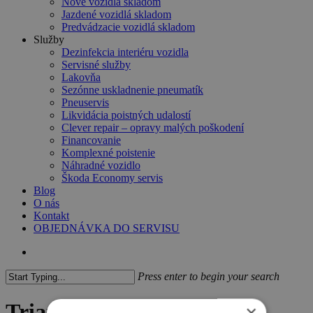
Nové vozidlá skladom
Jazdené vozidlá skladom
Predvádzacie vozidlá skladom
Služby
Dezinfekcia interiéru vozidla
Servisné služby
Lakovňa
Sezónne uskladnenie pneumatík
Pneuservis
Likvidácia poistných udalostí
Clever repair – opravy malých poškodení
Financovanie
Komplexné poistenie
Náhradné vozidlo
Škoda Economy servis
Blog
O nás
Kontakt
OBJEDNÁVKA DO SERVISU
search
Press enter to begin your search
Close
Search
Triatlon Velke ulany 2019
×