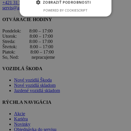
ZOBRAZIŤ PODROBNOSTI
+421 31 569 1 080
servis@autobors.sk
POWERED BY COOKIESCRIPT
OTVÁRACIE HODINY
Pondelok: 8:00 – 17:00
Utorok: 8:00 – 17:00
Streda: 8:00 – 17:00
Štvrtok: 8:00 – 17:00
Piatok: 8:00 – 17:00
So, Ned: nepracujeme
VOZIDLÁ ŠKODA
Nové vozidlá Škoda
Nové vozidlá skladom
Jazdené vozidlá skladom
RÝCHLA NAVIGÁCIA
Akcie
Kariéra
Novinky
Objednávka do servisu