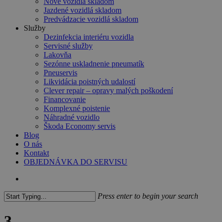
Nové vozidlá skladom
Jazdené vozidlá skladom
Predvádzacie vozidlá skladom
Služby
Dezinfekcia interiéru vozidla
Servisné služby
Lakovňa
Sezónne uskladnenie pneumatík
Pneuservis
Likvidácia poistných udalostí
Clever repair – opravy malých poškodení
Financovanie
Komplexné poistenie
Náhradné vozidlo
Škoda Economy servis
Blog
O nás
Kontakt
OBJEDNÁVKA DO SERVISU
search
Press enter to begin your search
Close
Search
3