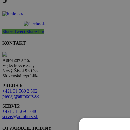
Share on Facebook
Share
Tweet
Share
Pin
KONTAKT
AutoBors s.r.o.
Vojtechovce 321,
Nový Život 930 38
Slovenská republika
PREDAJ:
+421 31 569 2 502
predaj@autobors.sk
SERVIS:
+421 31 569 1 080
servis@autobors.sk
OTVÁRACIE HODINY