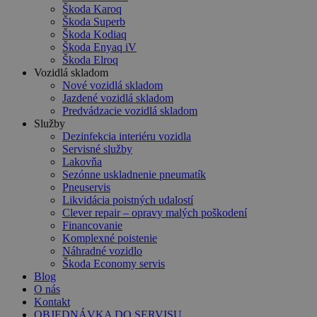
Škoda Karoq
Škoda Superb
Škoda Kodiaq
Škoda Enyaq iV
Škoda Elroq
Vozidlá skladom
Nové vozidlá skladom
Jazdené vozidlá skladom
Predvádzacie vozidlá skladom
Služby
Dezinfekcia interiéru vozidla
Servisné služby
Lakovňa
Sezónne uskladnenie pneumatík
Pneuservis
Likvidácia poistných udalostí
Clever repair – opravy malých poškodení
Financovanie
Komplexné poistenie
Náhradné vozidlo
Škoda Economy servis
Blog
O nás
Kontakt
OBJEDNÁVKA DO SERVISU