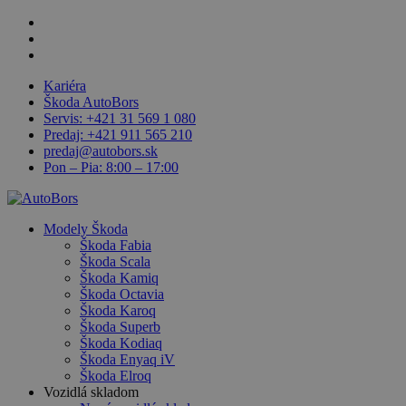
Skip
facebook
to
linkedin
main
youtube
content
Kariéra
Škoda AutoBors
Servis: +421 31 569 1 080
Predaj: +421 911 565 210
predaj@autobors.sk
Pon – Pia: 8:00 – 17:00
search
Menu
Modely Škoda
Škoda Fabia
Škoda Scala
Škoda Kamiq
Škoda Octavia
Škoda Karoq
Škoda Superb
Škoda Kodiaq
Škoda Enyaq iV
Škoda Elroq
Vozidlá skladom