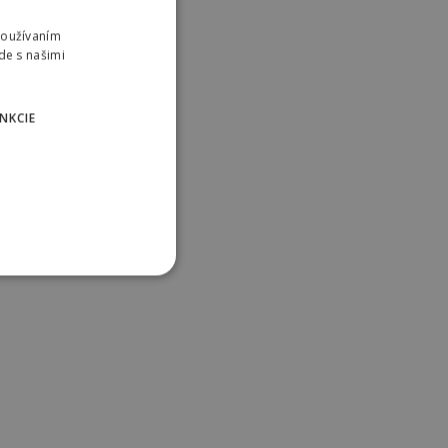
Používaním
de s našimi
NKCIE