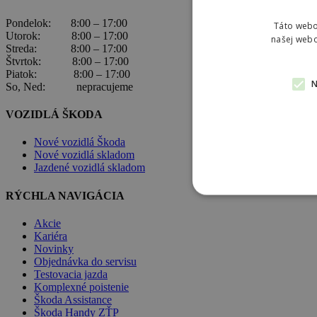
Pondelok: 8:00 – 17:00
Táto webo
Utorok: 8:00 – 17:00
našej webo
Streda: 8:00 – 17:00
Štvrtok: 8:00 – 17:00
Piatok: 8:00 – 17:00
So, Ned: nepracujeme
VOZIDLÁ ŠKODA
Nové vozidlá Škoda
Nové vozidlá skladom
Jazdené vozidlá skladom
RÝCHLA NAVIGÁCIA
Akcie
Kariéra
Novinky
Objednávka do servisu
Testovacia jazda
Komplexné poistenie
Škoda Assistance
Škoda Handy ZŤP