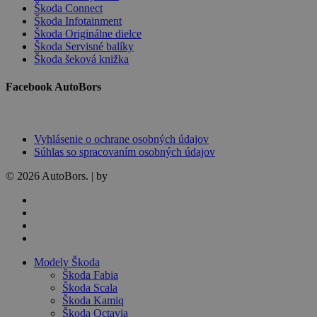
Škoda Connect
Škoda Infotainment
Škoda Originálne dielce
Škoda Servisné balíky
Škoda šeková knižka
Facebook AutoBors
Vyhlásenie o ochrane osobných údajov
Súhlas so spracovaním osobných údajov
© 2026 AutoBors. | by
HARTON
facebook
linkedin
youtube
instagram
Close
Modely Škoda
Menu
Škoda Fabia
Škoda Scala
Škoda Kamiq
Škoda Octavia