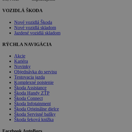
VOZIDLÁ ŠKODA
Nové vozidlá Škoda
Nové vozidlá skladom
Jazdené vozidlá skladom
RÝCHLA NAVIGÁCIA
Akcie
Kariéra
Novinky
Objednávka do servisu
Testovacia jazda
Komplexné poistenie
Škoda Assistance
Škoda Handy ZŤP
Škoda Connect
Škoda Infotainment
Škoda Originálne dielce
Škoda Servisné balíky
Škoda šeková knižka
Facebook AutoBors