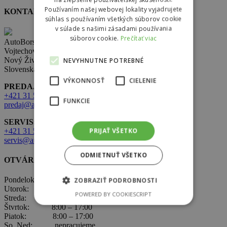
Používaním našej webovej lokality vyjadrujete
KONTAKT
súhlas s používaním všetkých súborov cookie
v súlade s našimi zásadami používania
súborov cookie.
Prečítať viac
AutoBors s.r.o.
Vojtechovce 321,
Nový Život 930 38
NEVYHNUTNE POTREBNÉ
Slovenská republika
VÝKONNOSŤ
CIELENIE
PREDAJ:
+421 31 569 2 502
FUNKCIE
predaj@autobors.sk
SERVIS:
PRIJAŤ VŠETKO
+421 31 569 1 080
servis@autobors.sk
ODMIETNUŤ VŠETKO
OTVÁRACIE HODINY
Pondelok: 8:00 – 17:00
ZOBRAZIŤ PODROBNOSTI
Utorok: 8:00 – 17:00
POWERED BY COOKIESCRIPT
Streda: 8:00 – 17:00
Štvrtok: 8:00 – 17:00
Piatok: 8:00 – 17:00
So, Ned: nepracujeme