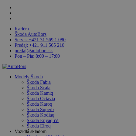
Skip
facebook
to
linkedin
main
youtube
content
Kariéra
Škoda AutoBors
Servis: +421 31 569 1 080
Predaj: +421 911 565 210
predaj@autobors.sk
Pon – Pia: 8:00 – 17:00
search
Menu
Modely Škoda
Škoda Fabia
Škoda Scala
Škoda Kamiq
Škoda Octavia
Škoda Karoq
Škoda Superb
Škoda Kodiaq
Škoda Enyaq iV
Škoda Elroq
Vozidlá skladom