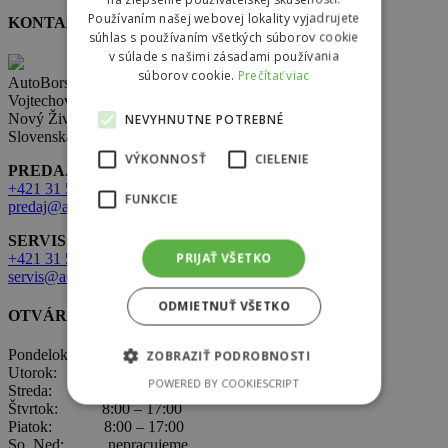
Používaním našej webovej lokality vyjadrujete
KONTAKT
súhlas s používaním všetkých súborov cookie
v súlade s našimi zásadami používania
súborov cookie.
Prečítať viac
AutoBors s.r.o.
Vojtechovce 321,
Nový Život 930 38
NEVYHNUTNE POTREBNÉ
Slovenská republika
VÝKONNOSŤ
CIELENIE
PREDAJ:
+421 31 569 2 502
FUNKCIE
predaj@autobors.sk
SERVIS:
PRIJAŤ VŠETKO
+421 31 569 1 080
servis@autobors.sk
ODMIETNUŤ VŠETKO
OTVÁRACIE HODINY
Pondelok: 8:00 – 17:00
ZOBRAZIŤ PODROBNOSTI
Utorok: 8:00 – 17:00
POWERED BY COOKIESCRIPT
Streda: 8:00 – 17:00
Štvrtok: 8:00 – 17:00
Piatok: 8:00 – 17:00
So, Ned: nepracujeme