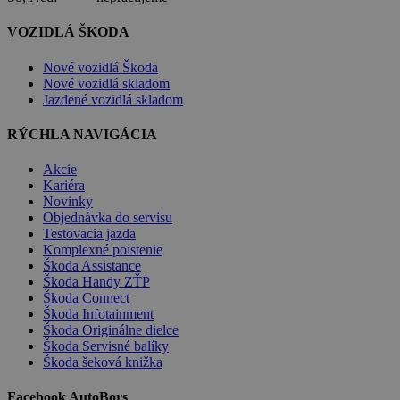
VOZIDLÁ ŠKODA
Nové vozidlá Škoda
Nové vozidlá skladom
Jazdené vozidlá skladom
RÝCHLA NAVIGÁCIA
Akcie
Kariéra
Novinky
Objednávka do servisu
Testovacia jazda
Komplexné poistenie
Škoda Assistance
Škoda Handy ZŤP
Škoda Connect
Škoda Infotainment
Škoda Originálne dielce
Škoda Servisné balíky
Škoda šeková knižka
Facebook AutoBors