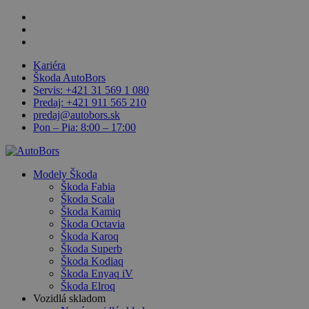
Skip
facebook
to
linkedin
main
youtube
content
Kariéra
Škoda AutoBors
Servis: +421 31 569 1 080
Predaj: +421 911 565 210
predaj@autobors.sk
Pon – Pia: 8:00 – 17:00
search
Menu
Modely Škoda
Škoda Fabia
Škoda Scala
Škoda Kamiq
Škoda Octavia
Škoda Karoq
Škoda Superb
Škoda Kodiaq
Škoda Enyaq iV
Škoda Elroq
Vozidlá skladom