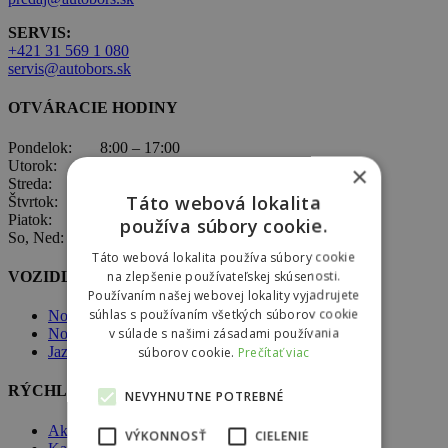
SERVIS:
+421 31 569 1 080
servis@autobors.sk
OTVÁRACIE HODINY
Pondelok: 8:00 – 17:00
Utorok: 8:00 – 17:00
×
Streda: 8:00 – 17:00
Táto webová lokalita
Štvrtok: 8:00 – 17:00
Piatok: 8:00 – 17:00
používa súbory cookie.
So, Ned: nepracujeme
Táto webová lokalita používa súbory cookie
na zlepšenie používateľskej skúsenosti.
VOZIDLÁ ŠKODA
Používaním našej webovej lokality vyjadrujete
súhlas s používaním všetkých súborov cookie
Nové vozidlá Škoda
v súlade s našimi zásadami používania
Nové vozidlá skladom
súborov cookie.
Prečítať viac
Jazdené vozidlá skladom
RÝCHLA NAVIGÁCIA
NEVYHNUTNE POTREBNÉ
Akcie
VÝKONNOSŤ
CIELENIE