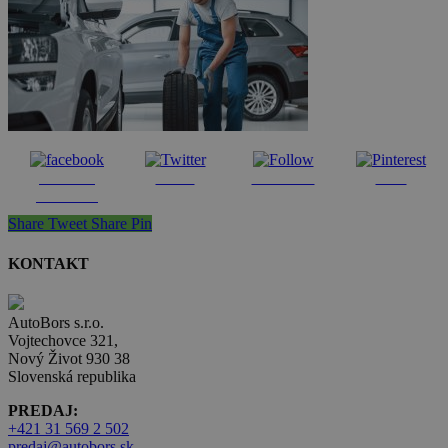
Share on
Tweet
Follow us
Save
Facebook
Share
Tweet
Share
Pin
KONTAKT
AutoBors s.r.o.
Vojtechovce 321,
Nový Život 930 38
Slovenská republika
PREDAJ:
+421 31 569 2 502
predaj@autobors.sk