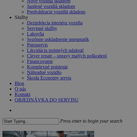
Nové vozidlá skladom
Jazdené vozidlá skladom
Predvádzacie vozidlá skladom
Služby
Dezinfekcia interiéru vozidla
Servisné služby
Lakovňa
Sezónne uskladnenie pneumatík
Pneuservis
Likvidácia poistných udalostí
Clever repair – opravy malých poškodení
Financovanie
Komplexné poistenie
Náhradné vozidlo
Škoda Economy servis
Blog
O nás
Kontakt
OBJEDNÁVKA DO SERVISU
search
Press enter to begin your search
Close
Search