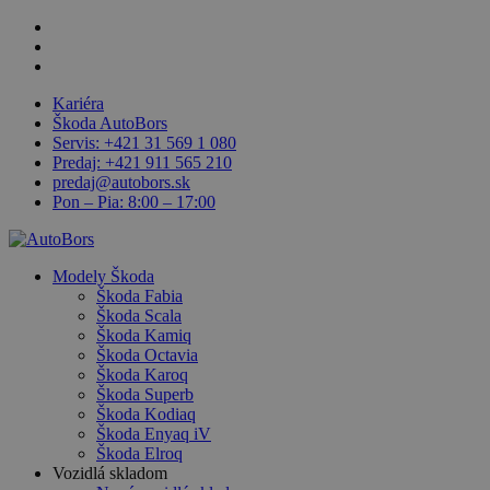
Skip
facebook
Close
to
linkedin
main
youtube
Menu
content
Kariéra
Škoda AutoBors
Servis: +421 31 569 1 080
Predaj: +421 911 565 210
predaj@autobors.sk
Pon – Pia: 8:00 – 17:00
search
Menu
Modely Škoda
Škoda Fabia
Škoda Scala
Škoda Kamiq
Škoda Octavia
Škoda Karoq
Škoda Superb
Škoda Kodiaq
Škoda Enyaq iV
Škoda Elroq
Vozidlá skladom