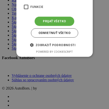
Kariéra
Novinky
FUNKCIE
Objednávka do servisu
Testovacia jazda
Komplexné poistenie
PRIJAŤ VŠETKO
Škoda Assistance
Škoda Handy ZŤP
Škoda Connect
ODMIETNUŤ VŠETKO
Škoda Infotainment
Škoda Originálne dielce
Škoda Servisné balíky
ZOBRAZIŤ PODROBNOSTI
Škoda šeková knižka
POWERED BY COOKIESCRIPT
Facebook AutoBors
Vyhlásenie o ochrane osobných údajov
Súhlas so spracovaním osobných údajov
© 2026 AutoBors. | by
HARTON
facebook
linkedin
youtube