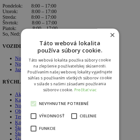
Pondelok: 8:00 – 17:00
Utorok: 8:00 – 17:00
Streda: 8:00 – 17:00
Štvrtok: 8:00 – 17:00
Piatok: 8:00 – 17:00
×
So, Ned: nepracujeme
Táto webová lokalita
VOZIDLÁ ŠKODA
používa súbory cookie.
Nové vozidlá Škoda
Táto webová lokalita používa súbory cookie
Nové vozidlá skladom
na zlepšenie používateľskej skúsenosti.
Jazdené vozidlá skladom
Používaním našej webovej lokality vyjadrujete
súhlas s používaním všetkých súborov cookie
RÝCHLA NAVIGÁCIA
v súlade s našimi zásadami používania
súborov cookie.
Prečítať viac
Akcie
Kariéra
NEVYHNUTNE POTREBNÉ
Novinky
Objednávka do servisu
VÝKONNOSŤ
CIELENIE
Testovacia jazda
Komplexné poistenie
Škoda Assistance
FUNKCIE
Škoda Handy ZŤP
Škoda Connect