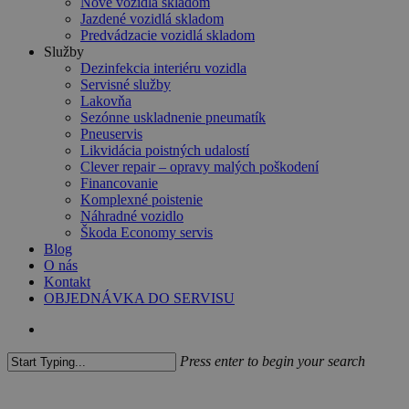
Nové vozidlá skladom
Jazdené vozidlá skladom
Predvádzacie vozidlá skladom
Služby
Dezinfekcia interiéru vozidla
Servisné služby
Lakovňa
Sezónne uskladnenie pneumatík
Pneuservis
Likvidácia poistných udalostí
Clever repair – opravy malých poškodení
Financovanie
Komplexné poistenie
Náhradné vozidlo
Škoda Economy servis
Blog
O nás
Kontakt
OBJEDNÁVKA DO SERVISU
search
Press enter to begin your search
Close
Search