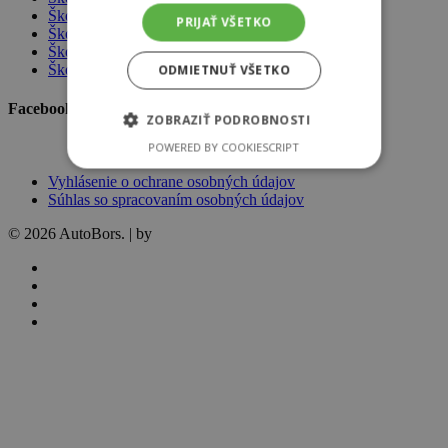
Škoda Infotainment
PRIJAŤ VŠETKO
Škoda Originálne dielce
Škoda Servisné balíky
Škoda šeková knižka
ODMIETNUŤ VŠETKO
Facebook AutoBors
ZOBRAZIŤ PODROBNOSTI
POWERED BY COOKIESCRIPT
Vyhlásenie o ochrane osobných údajov
Súhlas so spracovaním osobných údajov
© 2026 AutoBors. | by
HARTON
facebook
linkedin
youtube
instagram
Modely Škoda
Škoda Fabia
Škoda Scala