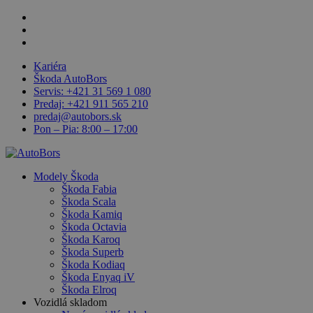
Skip
facebook
Close
to
linkedin
main
youtube
Menu
content
Kariéra
Škoda AutoBors
Servis: +421 31 569 1 080
Predaj: +421 911 565 210
predaj@autobors.sk
Pon – Pia: 8:00 – 17:00
search
Menu
Modely Škoda
Škoda Fabia
Škoda Scala
Škoda Kamiq
Škoda Octavia
Škoda Karoq
Škoda Superb
Škoda Kodiaq
Škoda Enyaq iV
Škoda Elroq
Vozidlá skladom