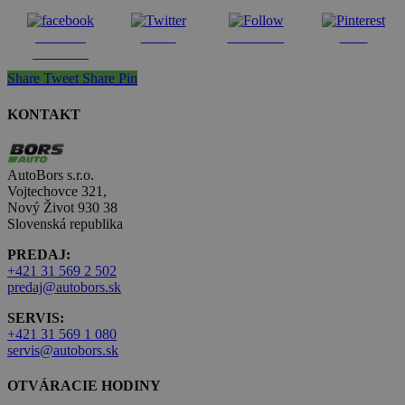
Share on
Tweet
Follow us
Save
Facebook
Share
Tweet
Share
Pin
KONTAKT
AutoBors s.r.o.
Vojtechovce 321,
Nový Život 930 38
Slovenská republika
PREDAJ:
+421 31 569 2 502
predaj@autobors.sk
SERVIS:
+421 31 569 1 080
servis@autobors.sk
OTVÁRACIE HODINY