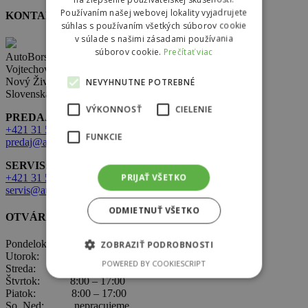
Používaním našej webovej lokality vyjadrujete
KONTAKT
súhlas s používaním všetkých súborov cookie
v súlade s našimi zásadami používania
súborov cookie.
Prečítať viac
AutoBors s.r.o.
Vojtechovce 321,
Nový Život 930 38
NEVYHNUTNE POTREBNÉ
Slovenská republika
VÝKONNOSŤ
CIELENIE
PREDAJ:
+421 31 569 2 502
FUNKCIE
predaj@autobors.sk
SERVIS:
PRIJAŤ VŠETKO
+421 31 569 1 080
servis@autobors.sk
ODMIETNUŤ VŠETKO
OTVÁRACIE HODINY
Pondelok: 8:00 – 17:00
ZOBRAZIŤ PODROBNOSTI
Utorok: 8:00 – 17:00
POWERED BY COOKIESCRIPT
Streda: 8:00 – 17:00
Štvrtok: 8:00 – 17:00
Piatok: 8:00 – 17:00
So, Ned: nepracujeme