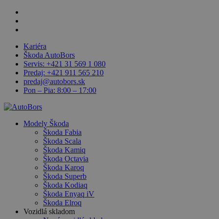
Skip
facebook
to
linkedin
main
youtube
content
Kariéra
Škoda AutoBors
Servis: +421 31 569 1 080
Predaj: +421 911 565 210
predaj@autobors.sk
Pon – Pia: 8:00 – 17:00
search
Menu
Modely Škoda
Škoda Fabia
Škoda Scala
Škoda Kamiq
Škoda Octavia
Škoda Karoq
Škoda Superb
Škoda Kodiaq
Škoda Enyaq iV
Škoda Elroq
Vozidlá skladom