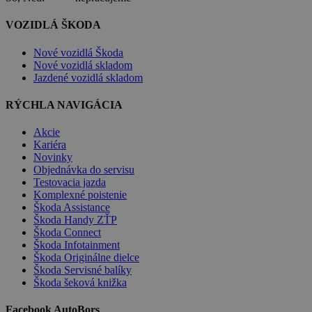
VOZIDLÁ ŠKODA
Nové vozidlá Škoda
Nové vozidlá skladom
Jazdené vozidlá skladom
RÝCHLA NAVIGÁCIA
Akcie
Kariéra
Novinky
Objednávka do servisu
Testovacia jazda
Komplexné poistenie
Škoda Assistance
Škoda Handy ZŤP
Škoda Connect
Škoda Infotainment
Škoda Originálne dielce
Škoda Servisné balíky
Škoda šeková knižka
Facebook AutoBors