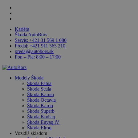
Skip
facebook
to
linkedin
main
youtube
content
Kariéra
Škoda AutoBors
Servis: +421 31 569 1 080
Predaj: +421 911 565 210
predaj@autobors.sk
Pon – Pia: 8:00 – 17:00
search
Menu
Modely Škoda
Škoda Fabia
Škoda Scala
Škoda Kamiq
Škoda Octavia
Škoda Karoq
Škoda Superb
Škoda Kodiaq
Škoda Enyaq iV
Škoda Elroq
Vozidlá skladom