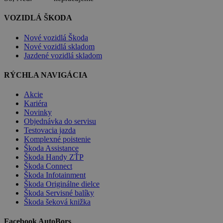
VOZIDLÁ ŠKODA
Nové vozidlá Škoda
Nové vozidlá skladom
Jazdené vozidlá skladom
RÝCHLA NAVIGÁCIA
Akcie
Kariéra
Novinky
Objednávka do servisu
Testovacia jazda
Komplexné poistenie
Škoda Assistance
Škoda Handy ZŤP
Škoda Connect
Škoda Infotainment
Škoda Originálne dielce
Škoda Servisné balíky
Škoda šeková knižka
Facebook AutoBors