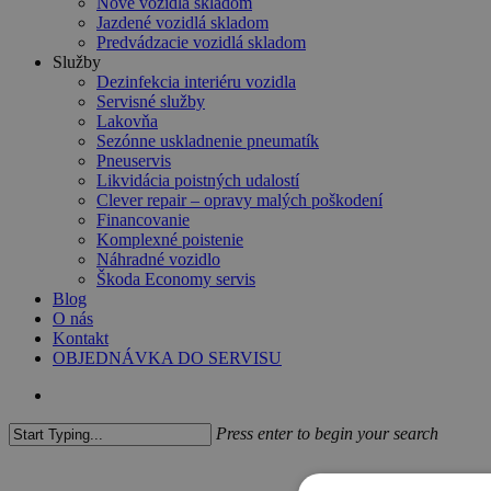
Nové vozidlá skladom
Jazdené vozidlá skladom
Predvádzacie vozidlá skladom
Služby
Dezinfekcia interiéru vozidla
Servisné služby
Lakovňa
Sezónne uskladnenie pneumatík
Pneuservis
Likvidácia poistných udalostí
Clever repair – opravy malých poškodení
Financovanie
Komplexné poistenie
Náhradné vozidlo
Škoda Economy servis
Blog
O nás
Kontakt
OBJEDNÁVKA DO SERVISU
search
Press enter to begin your search
Close
Search