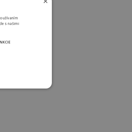
×
Používaním
de s našimi
NKCIE