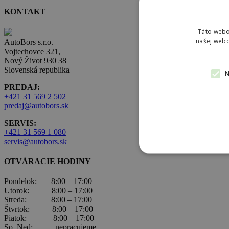
KONTAKT
Táto webo
našej webo
AutoBors s.r.o.
Vojtechovce 321,
Nový Život 930 38
Slovenská republika
PREDAJ:
+421 31 569 2 502
predaj@autobors.sk
SERVIS:
+421 31 569 1 080
servis@autobors.sk
OTVÁRACIE HODINY
Pondelok: 8:00 – 17:00
Utorok: 8:00 – 17:00
Streda: 8:00 – 17:00
Štvrtok: 8:00 – 17:00
Piatok: 8:00 – 17:00
So, Ned: nepracujeme