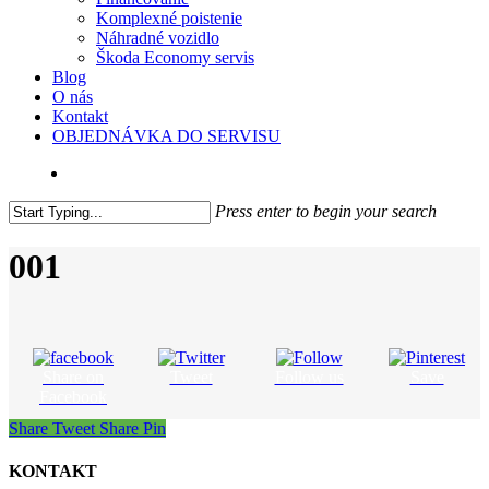
Komplexné poistenie
Náhradné vozidlo
Škoda Economy servis
Blog
O nás
Kontakt
OBJEDNÁVKA DO SERVISU
search
Press enter to begin your search
Close
Search
001
Share on
Tweet
Follow us
Save
Facebook
Share
Tweet
Share
Pin
KONTAKT