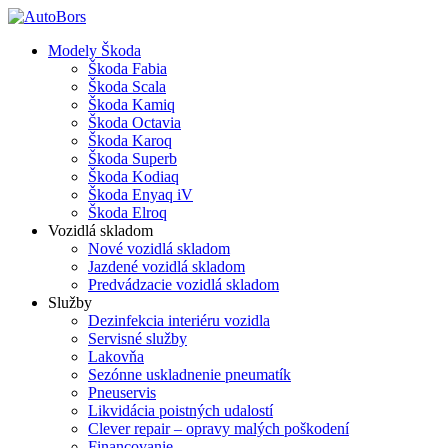
Skip
to
Close
search
Menu
Modely Škoda
main
Menu
Škoda Fabia
content
Škoda Scala
Škoda Kamiq
Škoda Octavia
Škoda Karoq
Škoda Superb
Škoda Kodiaq
Škoda Enyaq iV
Škoda Elroq
Vozidlá skladom
Nové vozidlá skladom
Jazdené vozidlá skladom
Predvádzacie vozidlá skladom
Služby
Dezinfekcia interiéru vozidla
Servisné služby
Lakovňa
Sezónne uskladnenie pneumatík
Pneuservis
Likvidácia poistných udalostí
Clever repair – opravy malých poškodení
Financovanie