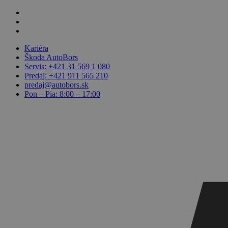
Skip
facebook
to
linkedin
main
youtube
content
Kariéra
Škoda AutoBors
Servis: +421 31 569 1 080
Predaj: +421 911 565 210
predaj@autobors.sk
Pon – Pia: 8:00 – 17:00