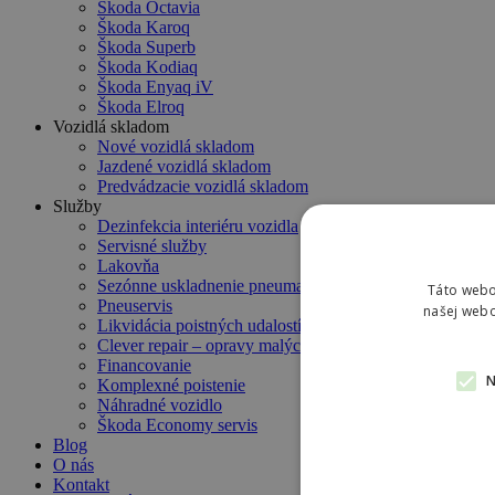
Škoda Octavia
Škoda Karoq
Škoda Superb
Škoda Kodiaq
Škoda Enyaq iV
Škoda Elroq
Vozidlá skladom
Nové vozidlá skladom
Jazdené vozidlá skladom
Predvádzacie vozidlá skladom
Služby
Dezinfekcia interiéru vozidla
Servisné služby
Lakovňa
Sezónne uskladnenie pneumatík
Táto webo
Pneuservis
našej webo
Likvidácia poistných udalostí
Clever repair – opravy malých poškodení
Financovanie
Komplexné poistenie
Náhradné vozidlo
Škoda Economy servis
Blog
O nás
Kontakt