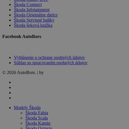
Škoda Connect
Škoda Infotainment
Škoda Originálne dielce
Škoda Servisné balíky
Škoda šeková knižka
Facebook AutoBors
Vyhlásenie o ochrane osobných údajov
Súhlas so spracovaním osobných údajov
© 2026 AutoBors. | by
HARTON
facebook
linkedin
youtube
instagram
Close
Modely Škoda
Menu
Škoda Fabia
Škoda Scala
Škoda Kamiq
Škoda Octavia