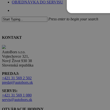
OBJEDNÁVKA DO SERVISU
search
Press enter to begin your search
Close
Search
KONTAKT
AutoBors s.r.o.
Vojtechovce 321,
Nový Život 930 38
Slovenská republika
PREDAJ:
+421 31 569 2 502
predaj@autobors.sk
SERVIS:
+421 31 569 1 080
servis@autobors.sk
OTVÁRACIE HODINY