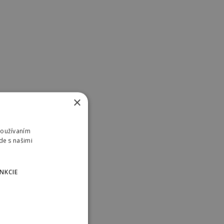
×
Používaním
de s našimi
NKCIE