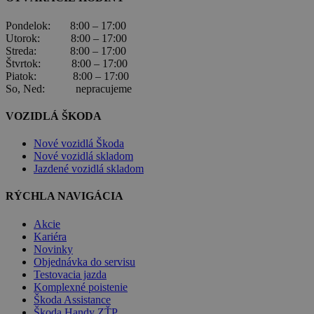
Pondelok: 8:00 – 17:00
Utorok: 8:00 – 17:00
Streda: 8:00 – 17:00
Štvrtok: 8:00 – 17:00
Piatok: 8:00 – 17:00
So, Ned: nepracujeme
VOZIDLÁ ŠKODA
Nové vozidlá Škoda
Nové vozidlá skladom
Jazdené vozidlá skladom
RÝCHLA NAVIGÁCIA
Akcie
Kariéra
Novinky
Objednávka do servisu
Testovacia jazda
Komplexné poistenie
Škoda Assistance
Škoda Handy ZŤP