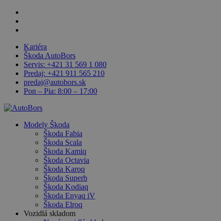
Skip
facebook
to
linkedin
main
youtube
content
Kariéra
Škoda AutoBors
Servis: +421 31 569 1 080
Predaj: +421 911 565 210
predaj@autobors.sk
Pon – Pia: 8:00 – 17:00
search
Menu
Modely Škoda
Škoda Fabia
Škoda Scala
Škoda Kamiq
Škoda Octavia
Škoda Karoq
Škoda Superb
Škoda Kodiaq
Škoda Enyaq iV
Škoda Elroq
Vozidlá skladom