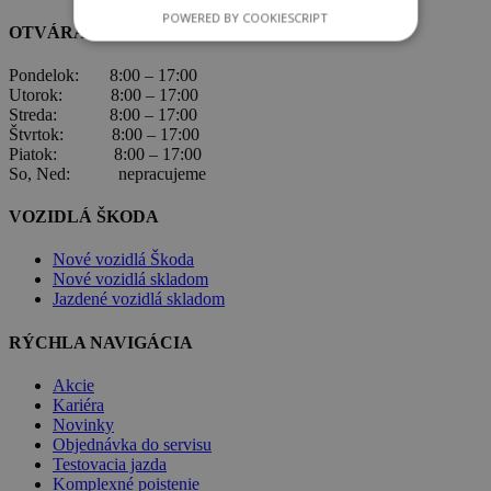
POWERED BY COOKIESCRIPT
OTVÁRACIE HODINY
Pondelok: 8:00 – 17:00
Utorok: 8:00 – 17:00
Streda: 8:00 – 17:00
Štvrtok: 8:00 – 17:00
Piatok: 8:00 – 17:00
So, Ned: nepracujeme
VOZIDLÁ ŠKODA
Nové vozidlá Škoda
Nové vozidlá skladom
Jazdené vozidlá skladom
RÝCHLA NAVIGÁCIA
Akcie
Kariéra
Novinky
Objednávka do servisu
Testovacia jazda
Komplexné poistenie