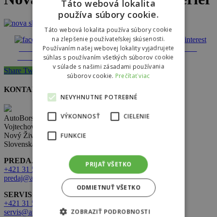
Táto webová lokalita
používa súbory cookie.
Táto webová lokalita používa súbory cookie
na zlepšenie používateľskej skúsenosti.
Používaním našej webovej lokality vyjadrujete
Share on
Tweet
Follow us
Save
Facebook
súhlas s používaním všetkých súborov cookie
v súlade s našimi zásadami používania
Share
Tweet
Share
Pin
súborov cookie.
Prečítať viac
KONTAKT
NEVYHNUTNE POTREBNÉ
VÝKONNOSŤ
CIELENIE
AutoBors s.r.o.
Vojtechovce 321,
Nový Život 930 38
FUNKCIE
Slovenská republika
PREDAJ:
PRIJAŤ VŠETKO
+421 31 569 2 502
predaj@autobors.sk
ODMIETNUŤ VŠETKO
SERVIS:
+421 31 569 1 080
ZOBRAZIŤ PODROBNOSTI
servis@autobors.sk