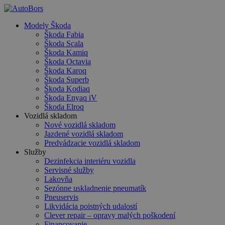
Skip
to
search
Menu
Modely Škoda
main
Škoda Fabia
content
Škoda Scala
Škoda Kamiq
Škoda Octavia
Škoda Karoq
Škoda Superb
Škoda Kodiaq
Škoda Enyaq iV
Škoda Elroq
Vozidlá skladom
Nové vozidlá skladom
Jazdené vozidlá skladom
Predvádzacie vozidlá skladom
Služby
Dezinfekcia interiéru vozidla
Servisné služby
Lakovňa
Sezónne uskladnenie pneumatík
Pneuservis
Likvidácia poistných udalostí
Clever repair – opravy malých poškodení
Financovanie