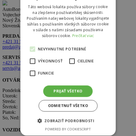
Táto webová lokalita používa súbory cookie
AutoBors s.r.o.
na zlepšenie používateľskej skúsenosti.
Vojtechovce 321,
Používaním našej webovej lokality vyjadrujete
Nový Život 930 38
súhlas s používaním všetkých súborov cookie
Slovenská republika
v súlade s našimi zásadami používania
súborov cookie.
Prečítať viac
PREDAJ:
+421 31 569 2 502
predaj@autobors.sk
NEVYHNUTNE POTREBNÉ
SERVIS:
VÝKONNOSŤ
CIELENIE
+421 31 569 1 080
servis@autobors.sk
FUNKCIE
OTVÁRACIE HODINY
Pondelok: 8:00 – 17:00
PRIJAŤ VŠETKO
Utorok: 8:00 – 17:00
Streda: 8:00 – 17:00
ODMIETNUŤ VŠETKO
Štvrtok: 8:00 – 17:00
Piatok: 8:00 – 17:00
So, Ned: nepracujeme
ZOBRAZIŤ PODROBNOSTI
POWERED BY COOKIESCRIPT
VOZIDLÁ ŠKODA