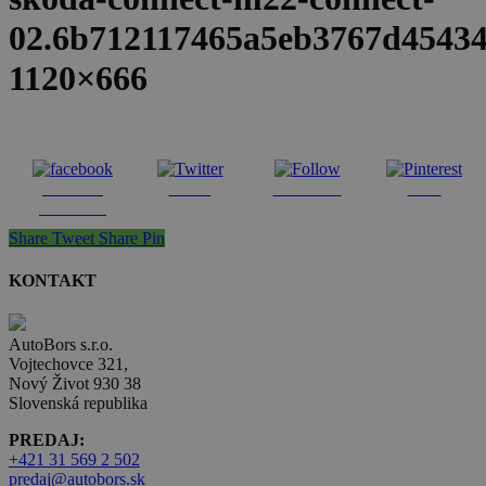
02.6b712117465a5eb3767d45434c
1120×666
Share on
Tweet
Follow us
Save
Facebook
Share
Tweet
Share
Pin
KONTAKT
AutoBors s.r.o.
Vojtechovce 321,
Nový Život 930 38
Slovenská republika
PREDAJ:
+421 31 569 2 502
predaj@autobors.sk