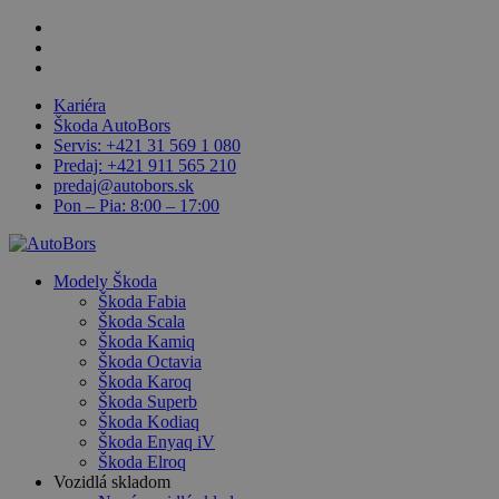
Skip
facebook
Close
to
linkedin
main
youtube
Menu
content
Kariéra
Škoda AutoBors
Servis: +421 31 569 1 080
Predaj: +421 911 565 210
predaj@autobors.sk
Pon – Pia: 8:00 – 17:00
search
Menu
Modely Škoda
Škoda Fabia
Škoda Scala
Škoda Kamiq
Škoda Octavia
Škoda Karoq
Škoda Superb
Škoda Kodiaq
Škoda Enyaq iV
Škoda Elroq
Vozidlá skladom