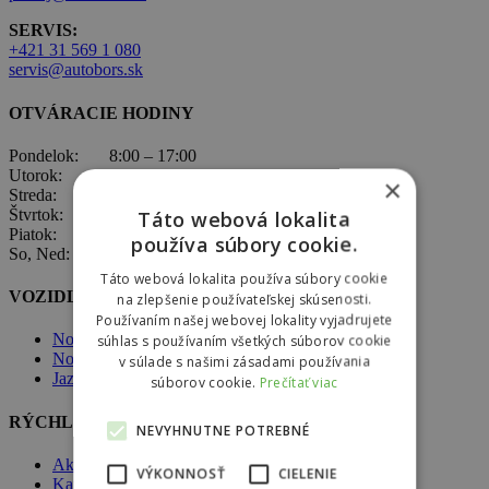
SERVIS:
+421 31 569 1 080
servis@autobors.sk
OTVÁRACIE HODINY
Pondelok: 8:00 – 17:00
Utorok: 8:00 – 17:00
×
Streda: 8:00 – 17:00
Štvrtok: 8:00 – 17:00
Táto webová lokalita
Piatok: 8:00 – 17:00
používa súbory cookie.
So, Ned: nepracujeme
Táto webová lokalita používa súbory cookie
VOZIDLÁ ŠKODA
na zlepšenie používateľskej skúsenosti.
Používaním našej webovej lokality vyjadrujete
Nové vozidlá Škoda
súhlas s používaním všetkých súborov cookie
Nové vozidlá skladom
v súlade s našimi zásadami používania
Jazdené vozidlá skladom
súborov cookie.
Prečítať viac
RÝCHLA NAVIGÁCIA
NEVYHNUTNE POTREBNÉ
Akcie
VÝKONNOSŤ
CIELENIE
Kariéra