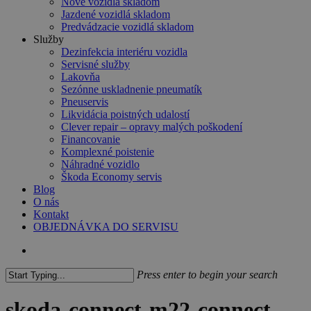
Nové vozidlá skladom
Jazdené vozidlá skladom
Predvádzacie vozidlá skladom
Služby
Dezinfekcia interiéru vozidla
Servisné služby
Lakovňa
Sezónne uskladnenie pneumatík
Pneuservis
Likvidácia poistných udalostí
Clever repair – opravy malých poškodení
Financovanie
Komplexné poistenie
Náhradné vozidlo
Škoda Economy servis
Blog
O nás
Kontakt
OBJEDNÁVKA DO SERVISU
search
Press enter to begin your search
Close
Search
skoda-connect-m22-connect-