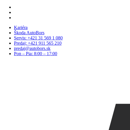
Skip
facebook
to
linkedin
main
youtube
content
Kariéra
Škoda AutoBors
Servis: +421 31 569 1 080
Predaj: +421 911 565 210
predaj@autobors.sk
Pon – Pia: 8:00 – 17:00