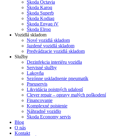
Škoda Octavia
Škoda Karoq
Škoda Superb
Škoda Kodiaq
Škoda Enyaq iV
Škoda Elroq
Vozidlá skladom
Nové vozidlá skladom
Jazdené vozidlá skladom
Predvádzacie vozidlá skladom
Služby
Dezinfekcia interiéru vozidla
Servisné služby
Lakovňa
Sezónne uskladnenie pneumatík
Pneuservis
Likvidácia poistných udalostí
Clever repair – opravy malých poškodení
Financovanie
Komplexné poistenie
Náhradné vozidlo
Škoda Economy servis
Blog
O nás
Kontakt