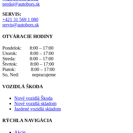
predaj@autobors.sk
SERVIS:
+421 31 569 1 080
servis@autobors.sk
OTVÁRACIE HODINY
Pondelok: 8:00 – 17:00
Utorok: 8:00 – 17:00
Streda: 8:00 – 17:00
Štvrtok: 8:00 – 17:00
Piatok: 8:00 – 17:00
So, Ned: nepracujeme
VOZIDLÁ ŠKODA
Nové vozidlá Škoda
Nové vozidlá skladom
Jazdené vozidlá skladom
RÝCHLA NAVIGÁCIA
Akcie