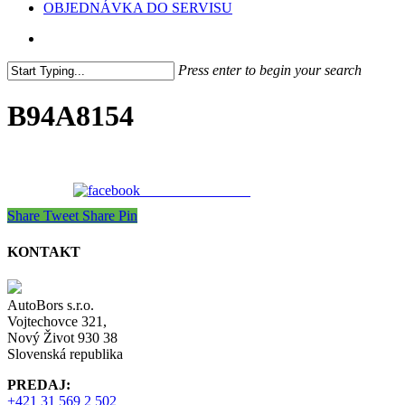
OBJEDNÁVKA DO SERVISU
search
Press enter to begin your search
Close
Search
B94A8154
Share on Facebook
Share
Tweet
Share
Pin
KONTAKT
AutoBors s.r.o.
Vojtechovce 321,
Nový Život 930 38
Slovenská republika
PREDAJ:
+421 31 569 2 502