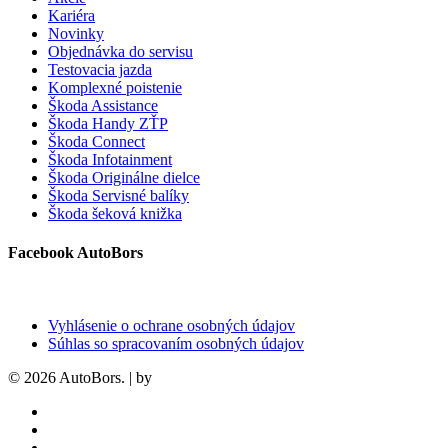
Kariéra
Novinky
Objednávka do servisu
Testovacia jazda
Komplexné poistenie
Škoda Assistance
Škoda Handy ZŤP
Škoda Connect
Škoda Infotainment
Škoda Originálne dielce
Škoda Servisné balíky
Škoda šeková knižka
Facebook AutoBors
Vyhlásenie o ochrane osobných údajov
Súhlas so spracovaním osobných údajov
© 2026 AutoBors. | by
HARTON
facebook
linkedin
youtube