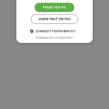
Škoda Kamiq
PRIJAŤ VŠETKO
Škoda Octavia
ODMIETNUŤ VŠETKO
Škoda Karoq
Škoda Superb
ZOBRAZIŤ PODROBNOSTI
Škoda Kodiaq
POWERED BY COOKIESCRIPT
Škoda Enyaq iV
Škoda Elroq
Vozidlá skladom
Nové vozidlá skladom
Jazdené vozidlá skladom
Predvádzacie vozidlá skladom
Služby
Dezinfekcia interiéru vozidla
Servisné služby
Lakovňa