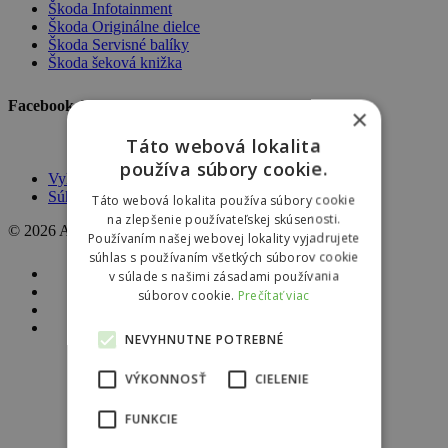
Škoda Infotainment
Škoda Originálne dielce
Škoda Servisné balíky
Škoda šeková knižka
Facebook AutoBors
×
Táto webová lokalita
používa súbory cookie.
Vyhlásenie o ochrane osobných údajov
Súhlas so spracovaním osobných údajov
Táto webová lokalita používa súbory cookie
na zlepšenie používateľskej skúsenosti.
© 2026 AutoBors. | by
HARTON
Používaním našej webovej lokality vyjadrujete
súhlas s používaním všetkých súborov cookie
facebook
v súlade s našimi zásadami používania
linkedin
súborov cookie.
Prečítať viac
youtube
instagram
NEVYHNUTNE POTREBNÉ
VÝKONNOSŤ
CIELENIE
Modely Škoda
Škoda Fabia
FUNKCIE
Škoda Scala