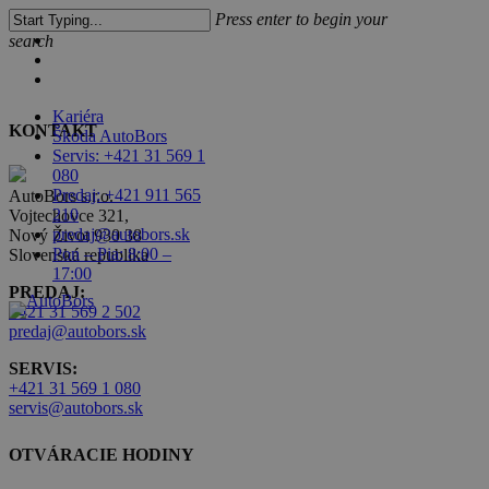
Skip
Press enter to begin your
to
Close
facebook
search
main
linkedin
Menu
content
youtube
Close
Search
Kariéra
KONTAKT
Škoda AutoBors
Servis: +421 31 569 1
search
Menu
080
Predaj: +421 911 565
AutoBors s.r.o.
210
Vojtechovce 321,
predaj@autobors.sk
Nový Život 930 38
Pon – Pia: 8:00 –
Slovenská republika
17:00
PREDAJ:
+421 31 569 2 502
predaj@autobors.sk
SERVIS:
+421 31 569 1 080
servis@autobors.sk
OTVÁRACIE HODINY