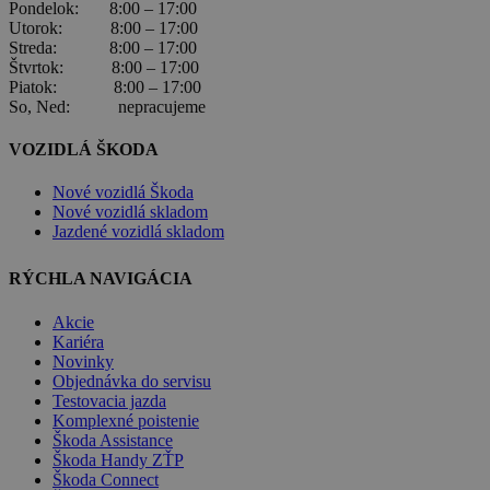
Pondelok: 8:00 – 17:00
Utorok: 8:00 – 17:00
Streda: 8:00 – 17:00
Štvrtok: 8:00 – 17:00
Piatok: 8:00 – 17:00
So, Ned: nepracujeme
VOZIDLÁ ŠKODA
Nové vozidlá Škoda
Nové vozidlá skladom
Jazdené vozidlá skladom
RÝCHLA NAVIGÁCIA
Akcie
Kariéra
Novinky
Objednávka do servisu
Testovacia jazda
Komplexné poistenie
Škoda Assistance
Škoda Handy ZŤP
Škoda Connect