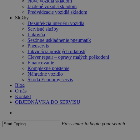
Nové vozidlá skladom
Jazdené vozidlá skladom
Predvádzacie vozidlá skladom
Služby
Dezinfekcia interiéru vozidla
Servisné služby
Lakovňa
Sezónne uskladnenie pneumatík
Pneuservis
Likvidácia poistných udalostí
Clever repair – opravy malých poškodení
Financovanie
Komplexné poistenie
Náhradné vozidlo
Škoda Economy servis
Blog
O nás
Kontakt
OBJEDNÁVKA DO SERVISU
search
Press enter to begin your search
Close
Search