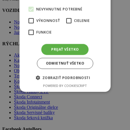
NEVYHNUTNE POTREBNÉ
VOZIDLÁ ŠKODA
VÝKONNOSŤ
CIELENIE
Nové vozidlá Škoda
Nové vozidlá skladom
FUNKCIE
Jazdené vozidlá skladom
RÝCHLA NAVIGÁCIA
PRIJAŤ VŠETKO
Akcie
Kariéra
ODMIETNUŤ VŠETKO
Novinky
Objednávka do servisu
Testovacia jazda
ZOBRAZIŤ PODROBNOSTI
Komplexné poistenie
POWERED BY COOKIESCRIPT
Škoda Assistance
Škoda Handy ZŤP
Škoda Connect
Škoda Infotainment
Škoda Originálne dielce
Škoda Servisné balíky
Škoda šeková knižka
Facebook AutoBors