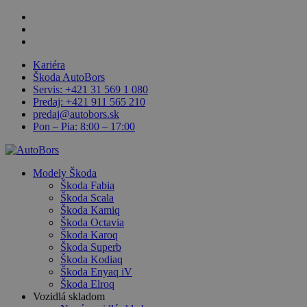
Skip
facebook
to
linkedin
main
youtube
content
Kariéra
Škoda AutoBors
Servis: +421 31 569 1 080
Predaj: +421 911 565 210
predaj@autobors.sk
Pon – Pia: 8:00 – 17:00
search
Menu
Modely Škoda
Škoda Fabia
Škoda Scala
Škoda Kamiq
Škoda Octavia
Škoda Karoq
Škoda Superb
Škoda Kodiaq
Škoda Enyaq iV
Škoda Elroq
Vozidlá skladom