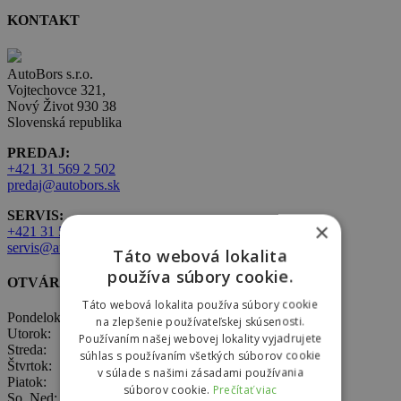
KONTAKT
AutoBors s.r.o.
Vojtechovce 321,
Nový Život 930 38
Slovenská republika
PREDAJ:
+421 31 569 2 502
predaj@autobors.sk
SERVIS:
×
+421 31 569 1 080
servis@autobors.sk
Táto webová lokalita
používa súbory cookie.
OTVÁRACIE HODINY
Táto webová lokalita používa súbory cookie
Pondelok: 8:00 – 17:00
na zlepšenie používateľskej skúsenosti.
Utorok: 8:00 – 17:00
Používaním našej webovej lokality vyjadrujete
Streda: 8:00 – 17:00
súhlas s používaním všetkých súborov cookie
Štvrtok: 8:00 – 17:00
v súlade s našimi zásadami používania
Piatok: 8:00 – 17:00
súborov cookie.
Prečítať viac
So, Ned: nepracujeme