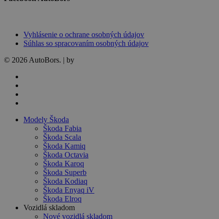
Vyhlásenie o ochrane osobných údajov
Súhlas so spracovaním osobných údajov
© 2026 AutoBors. | by
HARTON
facebook
linkedin
youtube
instagram
Close
Modely Škoda
Menu
Škoda Fabia
Škoda Scala
Škoda Kamiq
Škoda Octavia
Škoda Karoq
Škoda Superb
Škoda Kodiaq
Škoda Enyaq iV
Škoda Elroq
Vozidlá skladom
Nové vozidlá skladom