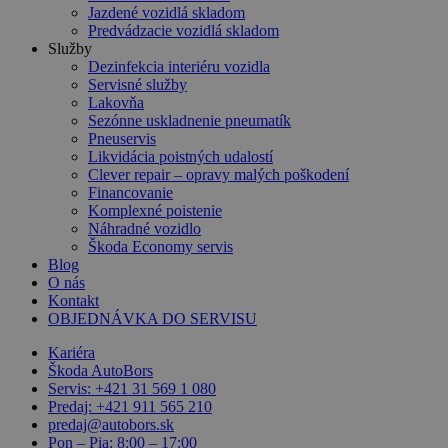
Jazdené vozidlá skladom
Predvádzacie vozidlá skladom
Služby
Dezinfekcia interiéru vozidla
Servisné služby
Lakovňa
Sezónne uskladnenie pneumatík
Pneuservis
Likvidácia poistných udalostí
Clever repair – opravy malých poškodení
Financovanie
Komplexné poistenie
Náhradné vozidlo
Škoda Economy servis
Blog
O nás
Kontakt
OBJEDNÁVKA DO SERVISU
Kariéra
Škoda AutoBors
Servis: +421 31 569 1 080
Predaj: +421 911 565 210
predaj@autobors.sk
Pon – Pia: 8:00 – 17:00