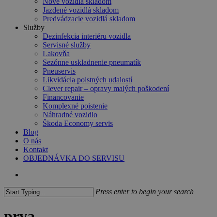
Nové vozidlá skladom
Jazdené vozidlá skladom
Predvádzacie vozidlá skladom
Služby
Dezinfekcia interiéru vozidla
Servisné služby
Lakovňa
Sezónne uskladnenie pneumatík
Pneuservis
Likvidácia poistných udalostí
Clever repair – opravy malých poškodení
Financovanie
Komplexné poistenie
Náhradné vozidlo
Škoda Economy servis
Blog
O nás
Kontakt
OBJEDNÁVKA DO SERVISU
search
Press enter to begin your search
Close
Search
prva