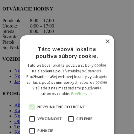
OTVÁRACIE HODINY
Pondelok: 8:00 – 17:00
Utorok: 8:00 – 17:00
Streda: 8:00 – 17:00
Štvrtok: 8:00 – 17:00
×
Piatok: 8:00 – 17:00
So, Ned: nepracujeme
Táto webová lokalita
používa súbory cookie.
VOZIDLÁ ŠKODA
Táto webová lokalita používa súbory cookie
na zlepšenie používateľskej skúsenosti.
Nové vozidlá Škoda
Nové vozidlá skladom
Používaním našej webovej lokality vyjadrujete
Jazdené vozidlá skladom
súhlas s používaním všetkých súborov cookie
v súlade s našimi zásadami používania
RÝCHLA NAVIGÁCIA
súborov cookie.
Prečítať viac
Akcie
NEVYHNUTNE POTREBNÉ
Kariéra
Novinky
VÝKONNOSŤ
CIELENIE
Objednávka do servisu
Testovacia jazda
FUNKCIE
Komplexné poistenie