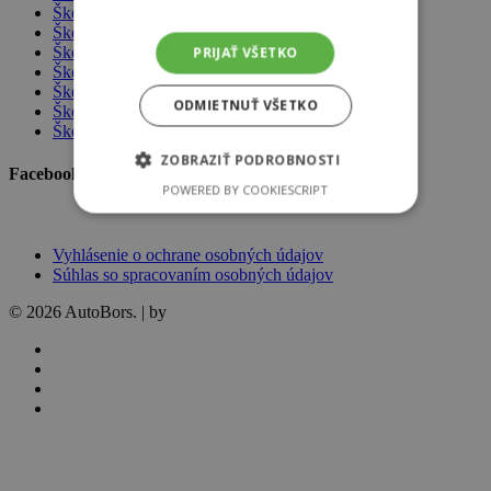
Škoda Assistance
Škoda Handy ZŤP
Škoda Connect
PRIJAŤ VŠETKO
Škoda Infotainment
Škoda Originálne dielce
ODMIETNUŤ VŠETKO
Škoda Servisné balíky
Škoda šeková knižka
ZOBRAZIŤ PODROBNOSTI
Facebook AutoBors
POWERED BY COOKIESCRIPT
Vyhlásenie o ochrane osobných údajov
Súhlas so spracovaním osobných údajov
© 2026 AutoBors. | by
HARTON
facebook
linkedin
youtube
instagram
Modely Škoda