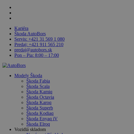
Skip
facebook
Close
to
linkedin
main
youtube
Menu
content
Kariéra
Škoda AutoBors
Servis: +421 31 569 1 080
Predaj: +421 911 565 210
predaj@autobors.sk
Pon – Pia: 8:00 – 17:00
search
Menu
Modely Škoda
Škoda Fabia
Škoda Scala
Škoda Kamiq
Škoda Octavia
Škoda Karoq
Škoda Superb
Škoda Kodiaq
Škoda Enyaq iV
Škoda Elroq
Vozidlá skladom