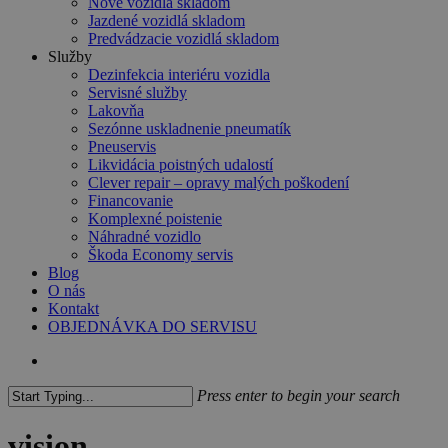
Nové vozidlá skladom
Jazdené vozidlá skladom
Predvádzacie vozidlá skladom
Služby
Dezinfekcia interiéru vozidla
Servisné služby
Lakovňa
Sezónne uskladnenie pneumatík
Pneuservis
Likvidácia poistných udalostí
Clever repair – opravy malých poškodení
Financovanie
Komplexné poistenie
Náhradné vozidlo
Škoda Economy servis
Blog
O nás
Kontakt
OBJEDNÁVKA DO SERVISU
search
Press enter to begin your search
Close
Search
vision