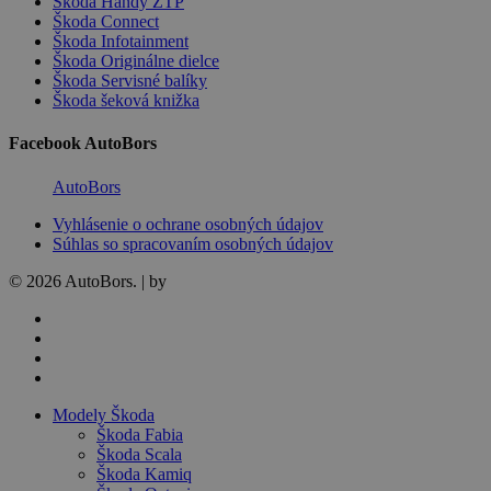
Škoda Handy ZŤP
Škoda Connect
Škoda Infotainment
Škoda Originálne dielce
Škoda Servisné balíky
Škoda šeková knižka
Facebook AutoBors
AutoBors
Vyhlásenie o ochrane osobných údajov
Súhlas so spracovaním osobných údajov
© 2026 AutoBors. | by
HARTON
facebook
linkedin
youtube
instagram
Close
Modely Škoda
Menu
Škoda Fabia
Škoda Scala
Škoda Kamiq