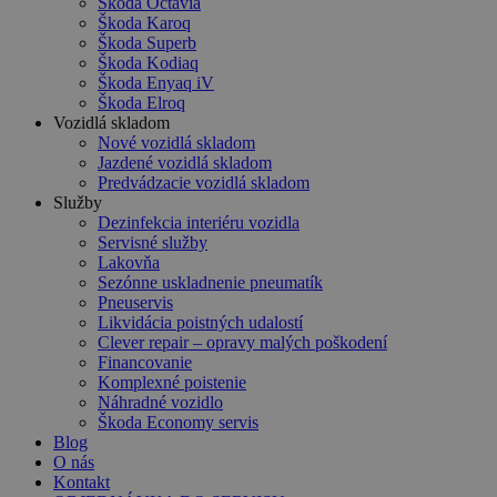
Škoda Octavia
Škoda Karoq
Škoda Superb
Škoda Kodiaq
Škoda Enyaq iV
Škoda Elroq
Vozidlá skladom
Nové vozidlá skladom
Jazdené vozidlá skladom
Predvádzacie vozidlá skladom
Služby
Dezinfekcia interiéru vozidla
Servisné služby
Lakovňa
Sezónne uskladnenie pneumatík
Pneuservis
Likvidácia poistných udalostí
Clever repair – opravy malých poškodení
Financovanie
Komplexné poistenie
Náhradné vozidlo
Škoda Economy servis
Blog
O nás
Kontakt