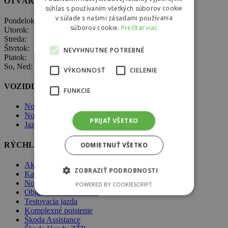
OTVÁRACIE HODINY
súhlas s používaním všetkých súborov cookie
v súlade s našimi zásadami používania
Pondelok: 8:00 – 17:00
súborov cookie.
Prečítať viac
Utorok: 8:00 – 17:00
Streda: 8:00 – 17:00
Štvrtok: 8:00 – 17:00
NEVYHNUTNE POTREBNÉ
Piatok: 8:00 – 17:00
So, Ned: nepracujeme
VÝKONNOSŤ
CIELENIE
VOZIDLÁ ŠKODA
FUNKCIE
Nové vozidlá Škoda
Nové vozidlá skladom
PRIJAŤ VŠETKO
Jazdené vozidlá skladom
RÝCHLA NAVIGÁCIA
ODMIETNUŤ VŠETKO
Akcie
ZOBRAZIŤ PODROBNOSTI
Kariéra
Novinky
POWERED BY COOKIESCRIPT
Objednávka do servisu
Testovacia jazda
Komplexné poistenie
Škoda Assistance