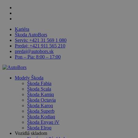
Skip
facebook
to
linkedin
main
youtube
content
Kariéra
Škoda AutoBors
Servis: +421 31 569 1 080
Predaj: +421 911 565 210
predaj@autobors.sk
Pon – Pia: 8:00 – 17:00
search
Menu
Modely Škoda
Škoda Fabia
Škoda Scala
Škoda Kamiq
Škoda Octavia
Škoda Karoq
Škoda Superb
Škoda Kodiaq
Škoda Enyaq iV
Škoda Elroq
Vozidlá skladom