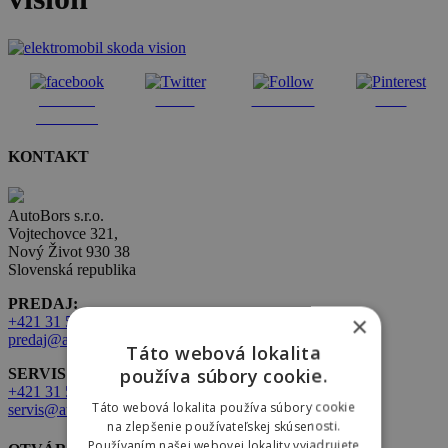
Share on
Tweet
Follow us
Save
Facebook
KONTAKT
AutoBors s.r.o.
Vojtechovce 321,
Nový Život 930 38
Slovenská republika
PREDAJ:
×
+421 31 569 2 502
predaj@autobors.sk
Táto webová lokalita
používa súbory cookie.
SERVIS:
+421 31 569 1 080
Táto webová lokalita používa súbory cookie
servis@autobors.sk
na zlepšenie používateľskej skúsenosti.
Používaním našej webovej lokality vyjadrujete