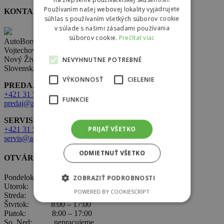
Používaním našej webovej lokality vyjadrujete
KONTAKT
súhlas s používaním všetkých súborov cookie
v súlade s našimi zásadami používania
súborov cookie.
Prečítať viac
AutoBors s.r.o.
Vojtechovce 321,
Nový Život 930 38
NEVYHNUTNE POTREBNÉ
Slovenská republika
VÝKONNOSŤ
CIELENIE
PREDAJ:
+421 31 569 2 502
FUNKCIE
predaj@autobors.sk
SERVIS:
PRIJAŤ VŠETKO
+421 31 569 1 080
servis@autobors.sk
ODMIETNUŤ VŠETKO
OTVÁRACIE HODINY
Pondelok: 8:00 – 17:00
ZOBRAZIŤ PODROBNOSTI
Utorok: 8:00 – 17:00
POWERED BY COOKIESCRIPT
Streda: 8:00 – 17:00
Štvrtok: 8:00 – 17:00
Piatok: 8:00 – 17:00
So, Ned: nepracujeme