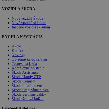
VOZIDLÁ ŠKODA
Nové vozidlá Škoda
Nové vozidlá skladom
Jazdené vozidlá skladom
RÝCHLA NAVIGÁCIA
Akcie
Kariéra
Novinky
Objednávka do servisu
Testovacia jazda
Komplexné poistenie
Škoda Assistance
Škoda Handy ZŤP
Škoda Connect
Škoda Infotainment
Škoda Originálne dielce
Škoda Servisné balíky
Škoda šeková knižka
Facebook AutoBors