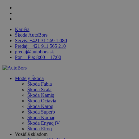
Skip
facebook
to
linkedin
main
youtube
content
Kariéra
Škoda AutoBors
Servis: +421 31 569 1 080
Predaj: +421 911 565 210
predaj@autobors.sk
Pon – Pia: 8:00 – 17:00
search
Menu
Modely Škoda
Škoda Fabia
Škoda Scala
Škoda Kamiq
Škoda Octavia
Škoda Karoq
Škoda Superb
Škoda Kodiaq
Škoda Enyaq iV
Škoda Elroq
Vozidlá skladom