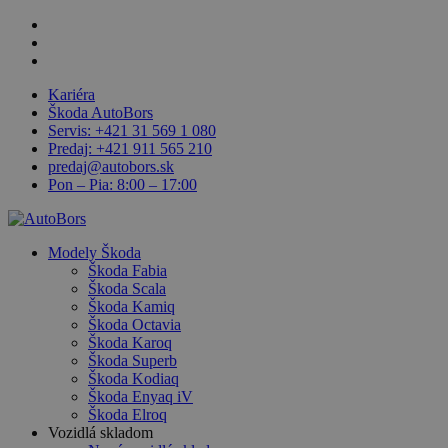
Skip
facebook
to
linkedin
main
youtube
content
Kariéra
Škoda AutoBors
Servis: +421 31 569 1 080
Predaj: +421 911 565 210
predaj@autobors.sk
Pon – Pia: 8:00 – 17:00
search
Menu
Modely Škoda
Škoda Fabia
Škoda Scala
Škoda Kamiq
Škoda Octavia
Škoda Karoq
Škoda Superb
Škoda Kodiaq
Škoda Enyaq iV
Škoda Elroq
Vozidlá skladom