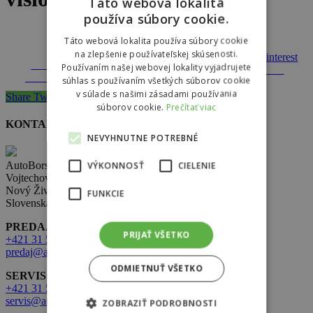
Táto webová lokalita
používa súbory cookie.
Táto webová lokalita používa súbory cookie
na zlepšenie používateľskej skúsenosti.
Share on
Používaním našej webovej lokality vyjadrujete
Tweet
Follow us
Save
Facebook
súhlas s používaním všetkých súborov cookie
v súlade s našimi zásadami používania
Share
Tweet
Share
Pin
súborov cookie.
Prečítať viac
KONTAKT
NEVYHNUTNE POTREBNÉ
VÝKONNOSŤ
CIELENIE
AutoBors s.r.o.
Vojtechovce 321,
Nový Život 930 38
FUNKCIE
Slovenská republika
PREDAJ:
PRIJAŤ VŠETKO
+421 31 569 2 502
predaj@autobors.sk
ODMIETNUŤ VŠETKO
SERVIS:
+421 31 569 1 080
servis@autobors.sk
ZOBRAZIŤ PODROBNOSTI