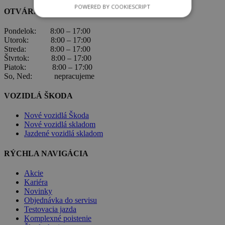
POWERED BY COOKIESCRIPT
OTVÁRACIE HODINY
Pondelok: 8:00 – 17:00
Utorok: 8:00 – 17:00
Streda: 8:00 – 17:00
Štvrtok: 8:00 – 17:00
Piatok: 8:00 – 17:00
So, Ned: nepracujeme
VOZIDLÁ ŠKODA
Nové vozidlá Škoda
Nové vozidlá skladom
Jazdené vozidlá skladom
RÝCHLA NAVIGÁCIA
Akcie
Kariéra
Novinky
Objednávka do servisu
Testovacia jazda
Komplexné poistenie